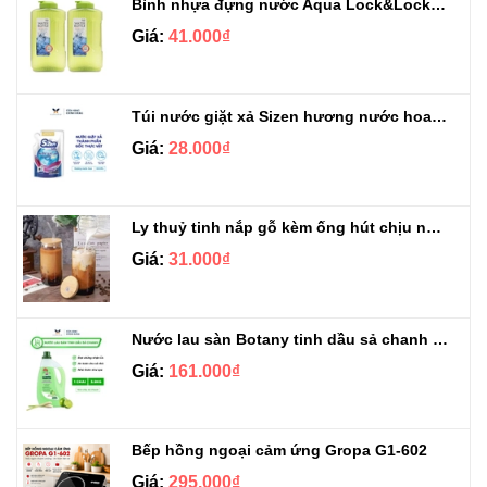
Bình nhựa đựng nước Aqua Lock&Lock 2.1L
Giá:
41.000₫
Túi nước giặt xả Sizen hương nước hoa 500 ml
Giá:
28.000₫
Ly thuỷ tinh nắp gỗ kèm ống hút chịu nhiệt 500ml
Giá:
31.000₫
Nước lau sàn Botany tinh dầu sả chanh chai 3.9kg
Giá:
161.000₫
Bếp hồng ngoại cảm ứng Gropa G1-602
Giá:
295.000₫