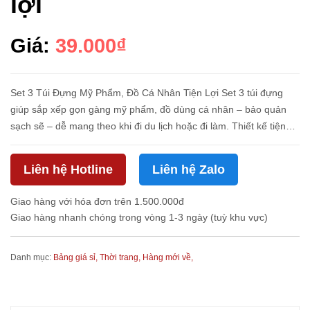
lợi
Giá:
39.000₫
Set 3 Túi Đựng Mỹ Phẩm, Đồ Cá Nhân Tiện Lợi Set 3 túi đựng
giúp sắp xếp gọn gàng mỹ phẩm, đồ dùng cá nhân – bảo quản
sạch sẽ – dễ mang theo khi đi du lịch hoặc đi làm. Thiết kế tiện
lợi, nhiều size để bạn phân loại đồ dùng hiệu quả. 💄👜 Thông
Tin...
Liên hệ Hotline
Liên hệ Zalo
Giao hàng với hóa đơn trên 1.500.000đ
Giao hàng nhanh chóng trong vòng 1-3 ngày (tuỳ khu vực)
Danh mục:
Bảng giá sỉ,
Thời trang,
Hàng mới về,