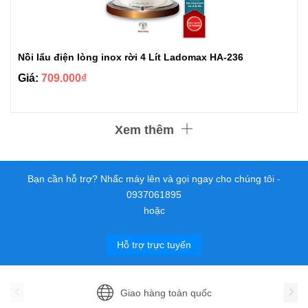
Nồi lẩu điện lòng inox rời 4 Lít Ladomax HA-236
Giá:
709.000₫
Xem thêm
Bạn cần hỗ trợ? Nhấc máy lên và gọi ngay cho chúng tôi -
0937061895
hoặc
Hỗ trợ trực tuyến
Giao hàng toàn quốc