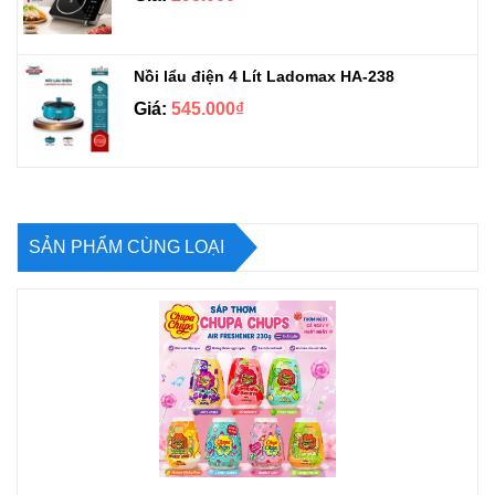
Nồi lẩu điện 4 Lít Ladomax HA-238
Giá:
545.000₫
SẢN PHẨM CÙNG LOẠI