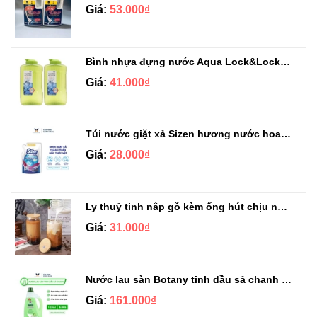
Giá:
53.000₫
Bình nhựa đựng nước Aqua Lock&Lock 2.1L
Giá:
41.000₫
Túi nước giặt xả Sizen hương nước hoa 500 ml
Giá:
28.000₫
Ly thuỷ tinh nắp gỗ kèm ống hút chịu nhiệt 500ml
Giá:
31.000₫
Nước lau sàn Botany tinh dầu sả chanh chai 3.9kg
Giá:
161.000₫