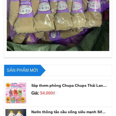
SẢN PHẨM MỚI
Sáp thơm phòng Chupa Chups Thái Lan 230g
Giá:
54.000₫
Nước thông tắc cầu cống siêu mạnh Sifa 1.4kg