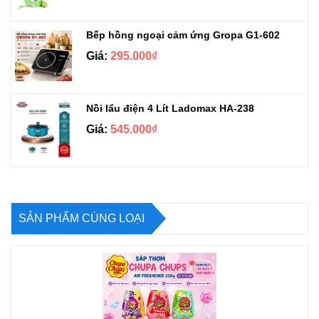
Bếp hồng ngoại cảm ứng Gropa G1-602
Giá:
295.000₫
Nồi lẩu điện 4 Lít Ladomax HA-238
Giá:
545.000₫
SẢN PHẨM CÙNG LOẠI