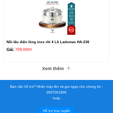
Nồi lẩu điện lòng inox rời 4 Lít Ladomax HA-236
Giá:
709.000₫
Xem thêm
Bạn cần hỗ trợ? Nhấc máy lên và gọi ngay cho chúng tôi -
0937061895
hoặc
Hỗ trợ trực tuyến