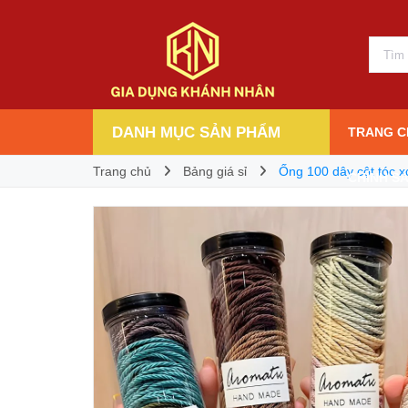
Ống 100 dây cột tóc xoắn co dãn nhiều mà
14.000₫
Giá bán:
DANH MỤC SẢN PHẨM
TRANG C
Trang chủ
Bảng giá sỉ
Ống 100 dây cột tóc 
CHÍNH S