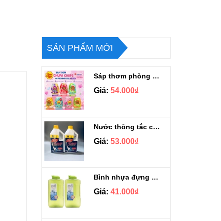
SẢN PHẨM MỚI
Sáp thơm phòng Chupa Chups Thái Lan 230g
Giá:
54.000₫
Nước thông tắc cầu cống siêu mạnh Sifa 1.4kg
Giá:
53.000₫
Bình nhựa đựng nước Aqua Lock&Lock 2.1L
Giá:
41.000₫