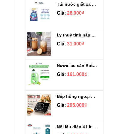
Túi nước giặt xả Sizen hương nước hoa 500 ml
Giá:
28.000₫
Ly thuỷ tinh nắp gỗ kèm ống hút chịu nhiệt 500ml
Giá:
31.000₫
Nước lau sàn Botany tinh dầu sả chanh chai 3.9kg
Giá:
161.000₫
Bếp hồng ngoại cảm ứng Gropa G1-602
Giá:
295.000₫
Nồi lẩu điện 4 Lít Ladomax HA-238