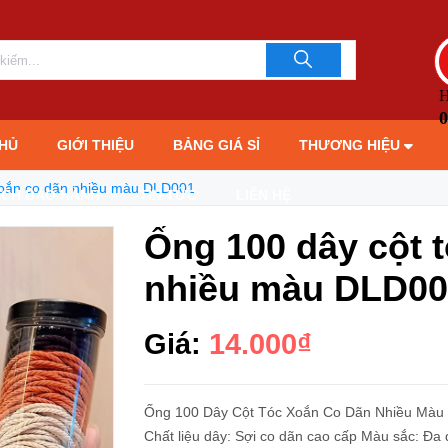
u DLD001
LIÊN HỆ TƯ 
093706189
H
0
HỦ
GIỚI THIỆU
BẢNG GIÁ SỈ
THƯƠNG HIỆU
xoắn co dãn nhiều màu DLD001
ÁCH BẢO HÀNH
TIN TỨC
LIÊN HỆ
Ống 100 dây cột 
nhiều màu DLD00
Giá:
14.000₫
Ống 100 Dây Cột Tóc Xoắn Co Dãn Nhiều Màu DLD001 Thông
Chất liệu dây: Sợi co dãn cao cấp Màu sắc: Đa 