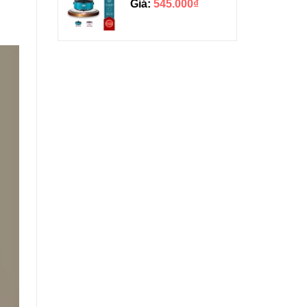
Giá:
545.000₫