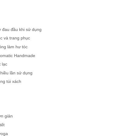
y đau đầu khi sử dụng
c và trang phục
ông làm hư tóc
Aromatic Handmade
 lạc
nhiều lần sử dụng
ng túi xách
ơn giản
tết
yoga