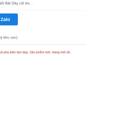
thước ống: 15cm x 3.5cm (ước tính) Đặc Điểm Nổi Bật Dây cột tóc...
 Zalo
uỳ khu vực)
và phụ kiện làm đẹp,
Sản phẩm mới,
Hàng mới về,