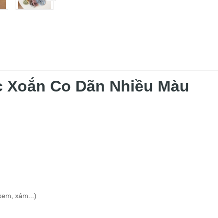
c Xoắn Co Dãn Nhiều Màu
kem, xám...)