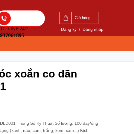
VẤN
LIÊN HỆ ĐẶT HÀNG
5
0937061895
Giỏ hàng
OTLINE 24/7
Đăng ký
/
Đăng nhập
937061895
tóc xoắn co dãn
1
 Số Kỹ Thuật Số lượng: 100 dây/ống
dạng (xanh, nâu, cam, trắng, kem, xám...) Kích