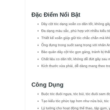
Đặc Điểm Nổi Bật
Dây cột tóc dạng xoắn co dãn tốt, không gâ
Đa dạng màu sắc, phù hợp với nhiều kiểu tó
Thiết kế xoắn giúp giữ tóc chắc chắn mà kh
Ống đựng trong suốt sang trọng với nhãn 
Bảo quản dây cột tóc gọn gàng, tránh bị thất
Chất liệu co dãn tốt, không dễ đứt gãy sau 
Kích thước vừa phải, dễ dàng mang theo tro
Công Dụng
Buộc tóc đuôi ngựa, tóc búi, tóc đuôi sam đ
Tạo kiểu tóc phức tạp hơn như nửa búi, tóc 
Lý tưởng cho hoạt động thể thao, tập gym, 