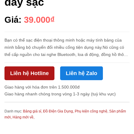
dây sạc
Giá:
39.000₫
Bạn có thể sạc điện thoại thông minh hoặc máy tính bảng của
mình bằng bộ chuyển đổi nhiều cổng tiện dụng này.Nó cũng có
thể cấp nguồn cho tai nghe Bluetooth, loa di động, đồng hồ thông
minh và các thiết bị khác sử dụng cáp nguồn USB-A hoặc USB-C
đ...
Liên hệ Hotline
Liên hệ Zalo
Giao hàng với hóa đơn trên 1.500.000đ
Giao hàng nhanh chóng trong vòng 1-3 ngày (tuỳ khu vực)
Danh mục:
Bảng giá sỉ,
Đồ Điện Gia Dụng,
Phụ kiện công nghệ,
Sản phẩm
mới,
Hàng mới về,