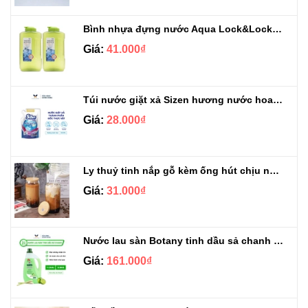
Bình nhựa đựng nước Aqua Lock&Lock 2.1L
Giá:
41.000₫
Túi nước giặt xả Sizen hương nước hoa 500 ml
Giá:
28.000₫
Ly thuỷ tinh nắp gỗ kèm ống hút chịu nhiệt 500ml
Giá:
31.000₫
Nước lau sàn Botany tinh dầu sả chanh chai 3.9kg
Giá:
161.000₫