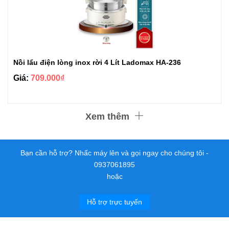
Nồi lẩu điện lòng inox rời 4 Lít Ladomax HA-236
Giá:
709.000₫
Xem thêm
Bạn cần hỗ trợ? Nhấc máy lên và gọi ngay cho chúng tôi -
0937061895
hoặc
Hỗ trợ trực tuyến