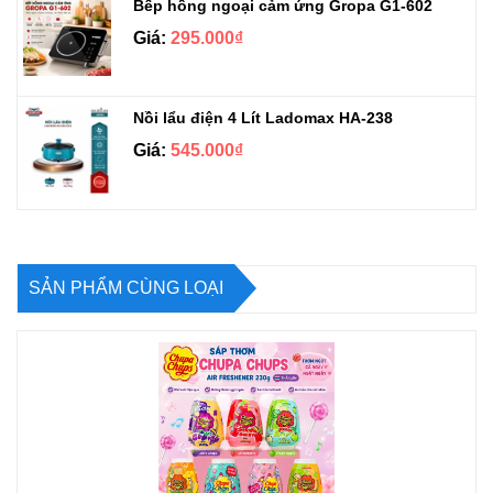
Bếp hồng ngoại cảm ứng Gropa G1-602
Giá:
295.000₫
Nồi lẩu điện 4 Lít Ladomax HA-238
Giá:
545.000₫
SẢN PHẨM CÙNG LOẠI