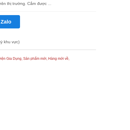
rên thị trường. Cắm được ...
 Zalo
uỳ khu vực)
iện Gia Dụng,
Sản phẩm mới,
Hàng mới về,