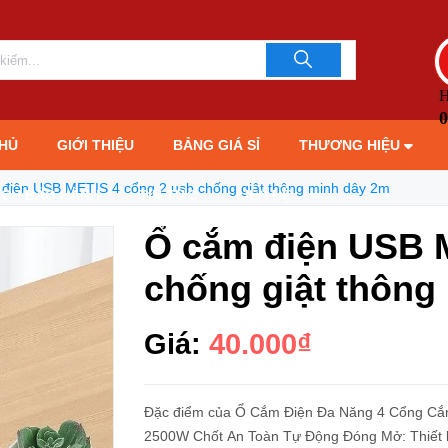
Ổ cắm điện USB METIS 4 cổng 2 usb chống giật thông minh dây 2m
LIÊN HỆ TƯ 
093706189
H
0
HỦ
GIỚI THIỆU
BẢNG GIÁ SỈ
THƯƠNG HIỆU
điện USB METIS 4 cổng 2 usb chống giật thông minh dây 2m
ÁCH BẢO HÀNH
TIN TỨC
LIÊN HỆ
Ổ cắm điện USB 
chống giật thông
Giá:
40.000₫
Đặc điểm của Ổ Cắm Điện Đa Năng 4 Cổng Cắ
2500W Chốt An Toàn Tự Động Đóng Mở: Thiết k