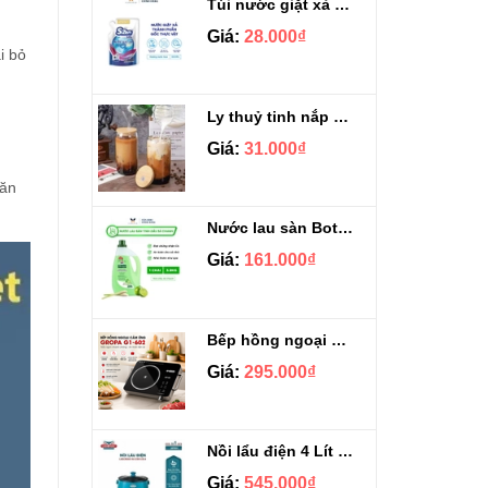
Túi nước giặt xả Sizen hương nước hoa 500 ml
Giá:
28.000₫
i bỏ
Ly thuỷ tinh nắp gỗ kèm ống hút chịu nhiệt 500ml
Giá:
31.000₫
 ăn
Nước lau sàn Botany tinh dầu sả chanh chai 3.9kg
Giá:
161.000₫
Bếp hồng ngoại cảm ứng Gropa G1-602
Giá:
295.000₫
Nồi lẩu điện 4 Lít Ladomax HA-238
Giá:
545.000₫