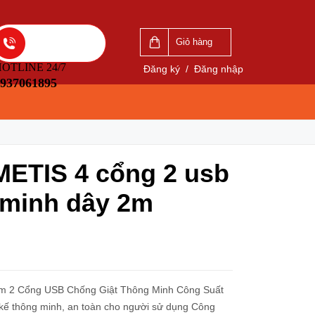
VẤN
LIÊN HỆ ĐẶT HÀNG
5
0937061895
Giỏ hàng
OTLINE 24/7
Đăng ký
/
Đăng nhập
937061895
METIS 4 cổng 2 usb
 minh dây 2m
m 2 Cổng USB Chống Giật Thông Minh Công Suất
ế thông minh, an toàn cho người sử dụng Công