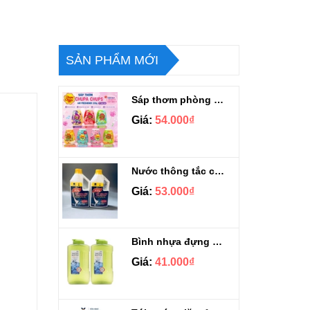
SẢN PHẨM MỚI
Sáp thơm phòng Chupa Chups Thái Lan 230g
Giá:
54.000₫
Nước thông tắc cầu cống siêu mạnh Sifa 1.4kg
Giá:
53.000₫
Bình nhựa đựng nước Aqua Lock&Lock 2.1L
Giá:
41.000₫