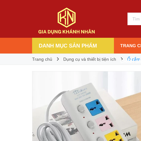
40.000₫
Giá bán:
DANH MỤC SẢN PHẨM
TRANG C
Trang chủ
Dụng cụ và thiết bị tiện ích
Ổ cắm 
CHÍNH S