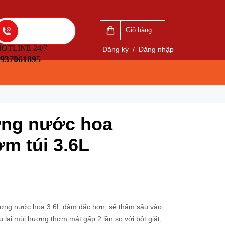
VẤN
LIÊN HỆ ĐẶT HÀNG
5
0937061895
Giỏ hàng
OTLINE 24/7
Đăng ký
/
Đăng nhập
937061895
ơng nước hoa
m túi 3.6L
ơng nước hoa 3.6L đậm đặc hơn, sẽ thấm sâu vào
u lại mùi hương thơm mát gấp 2 lần so với bột giặt,