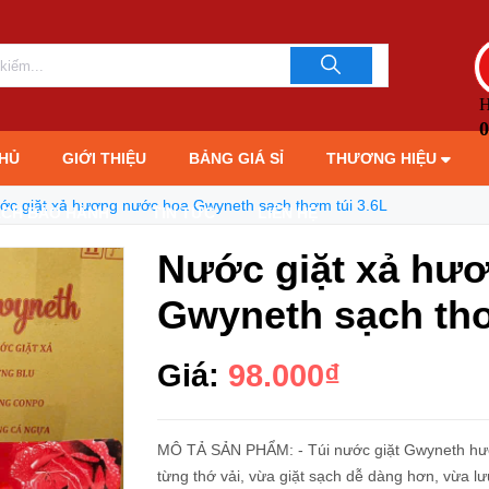
thơm túi 3.6L
LIÊN HỆ TƯ 
093706189
H
0
HỦ
GIỚI THIỆU
BẢNG GIÁ SỈ
THƯƠNG HIỆU
ớc giặt xả hương nước hoa Gwyneth sạch thơm túi 3.6L
ÁCH BẢO HÀNH
TIN TỨC
LIÊN HỆ
Nước giặt xả hư
Gwyneth sạch thơ
Giá:
98.000₫
MÔ TẢ SẢN PHẨM: - Túi nước giặt Gwyneth hư
từng thớ vải, vừa giặt sạch dễ dàng hơn, vừa lư