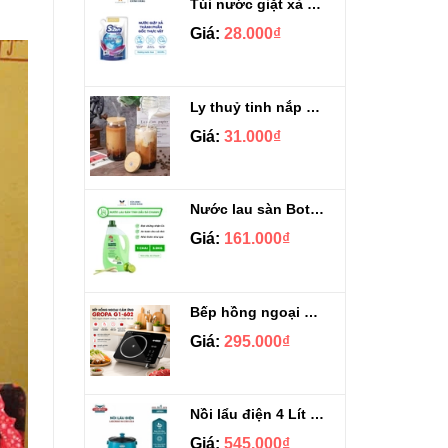
Túi nước giặt xả Sizen hương nước hoa 500 ml
Giá:
28.000₫
Ly thuỷ tinh nắp gỗ kèm ống hút chịu nhiệt 500ml
Giá:
31.000₫
Nước lau sàn Botany tinh dầu sả chanh chai 3.9kg
Giá:
161.000₫
Bếp hồng ngoại cảm ứng Gropa G1-602
Giá:
295.000₫
Nồi lẩu điện 4 Lít Ladomax HA-238
Giá:
545.000₫