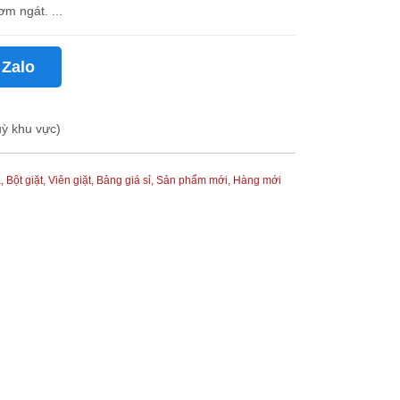
m ngát. ...
 Zalo
uỳ khu vực)
 Bột giặt, Viên giặt,
Bảng giá sỉ,
Sản phẩm mới,
Hàng mới