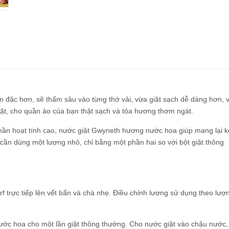
 đặc hơn, sẽ thấm sâu vào từng thớ vải, vừa giặt sạch dễ dàng hơn, 
iặt, cho quần áo của bạn thật sạch và tỏa hương thơm ngát.
phần hoạt tính cao, nước giặt Gwyneth hương nước hoa giúp mang lại k
ỉ cần dùng một lượng nhỏ, chỉ bằng một phần hai so với bột giặt thông
Surf trực tiếp lên vết bẩn và chà nhẹ. Điều chỉnh lượng sử dụng theo lượ
ước hoa cho một lần giặt thông thường. Cho nước giặt vào chậu nước,