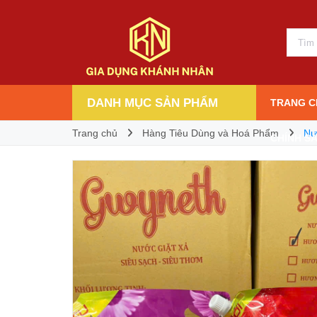
Nước giặt xả hương nước hoa Gwyneth sạch 
98.000₫
Giá bán:
DANH MỤC SẢN PHẨM
TRANG C
Trang chủ
Hàng Tiêu Dùng và Hoá Phẩm
Nư
CHÍNH S