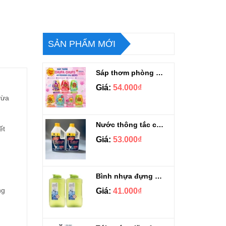
SẢN PHẨM MỚI
Sáp thơm phòng Chupa Chups Thái Lan 230g
Giá:
54.000₫
vừa
Nước thông tắc cầu cống siêu mạnh Sifa 1.4kg
ết
Giá:
53.000₫
Bình nhựa đựng nước Aqua Lock&Lock 2.1L
ng
Giá:
41.000₫