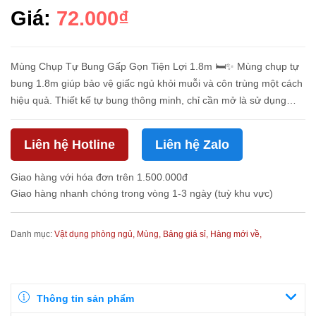
Giá:
72.000₫
Mùng Chụp Tự Bung Gấp Gọn Tiện Lợi 1.8m 🛏️✨ Mùng chụp tự
bung 1.8m giúp bảo vệ giấc ngủ khỏi muỗi và côn trùng một cách
hiệu quả. Thiết kế tự bung thông minh, chỉ cần mở là sử dụng
ngay, dễ gấp gọn khi không dùng. Chất liệu lưới thoáng khí, mang
...
Liên hệ Hotline
Liên hệ Zalo
Giao hàng với hóa đơn trên 1.500.000đ
Giao hàng nhanh chóng trong vòng 1-3 ngày (tuỳ khu vực)
Danh mục:
Vật dụng phòng ngủ,
Mùng,
Bảng giá sỉ,
Hàng mới về,
Thông tin sản phẩm