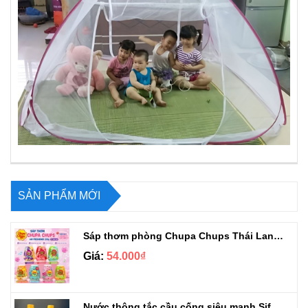
SẢN PHẨM MỚI
Sáp thơm phòng Chupa Chups Thái Lan 230g
Giá:
54.000₫
Nước thông tắc cầu cống siêu mạnh Sifa 1.4kg