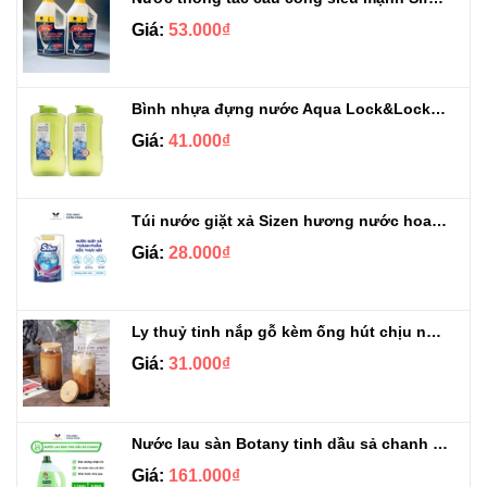
Giá:
53.000₫
Bình nhựa đựng nước Aqua Lock&Lock 2.1L
Giá:
41.000₫
Túi nước giặt xả Sizen hương nước hoa 500 ml
Giá:
28.000₫
Ly thuỷ tinh nắp gỗ kèm ống hút chịu nhiệt 500ml
Giá:
31.000₫
Nước lau sàn Botany tinh dầu sả chanh chai 3.9kg
Giá:
161.000₫