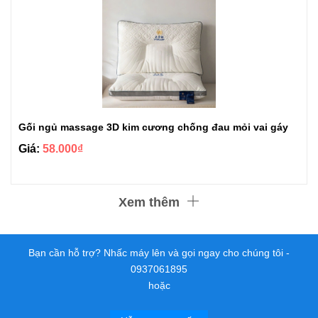
Gối ngủ massage 3D kim cương chống đau mỏi vai gáy
Giá:
58.000₫
Xem thêm
Bạn cần hỗ trợ? Nhấc máy lên và gọi ngay cho chúng tôi -
0937061895
hoặc