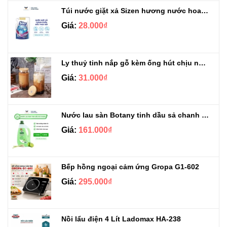
Túi nước giặt xả Sizen hương nước hoa 500 ml
Giá:
28.000₫
Ly thuỷ tinh nắp gỗ kèm ống hút chịu nhiệt 500ml
Giá:
31.000₫
Nước lau sàn Botany tinh dầu sả chanh chai 3.9kg
Giá:
161.000₫
Bếp hồng ngoại cảm ứng Gropa G1-602
Giá:
295.000₫
Nồi lẩu điện 4 Lít Ladomax HA-238