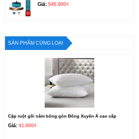
Giá:
545.000₫
SẢN PHẨM CÙNG LOẠI
Cặp ruột gối nằm bông gòn Đông Xuyên Á cao cấp
Giá:
41.000₫