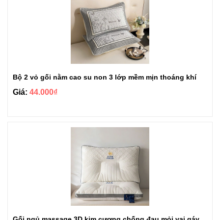
Bộ 2 vỏ gối nằm cao su non 3 lớp mềm mịn thoáng khí
Giá:
44.000₫
Gối ngủ massage 3D kim cương chống đau mỏi vai gáy