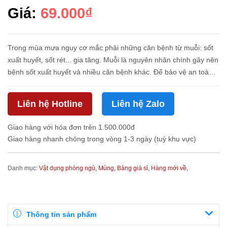
Giá:
69.000₫
Trong mùa mưa nguy cơ mắc phải những căn bệnh từ muỗi: sốt
xuất huyết, sốt rét... gia tăng. Muỗi là nguyên nhân chính gây nên
bệnh sốt xuất huyết và nhiều căn bệnh khác. Để bảo vệ an toàn
cho mọi người trong gia đình bạn thường mắc mùng khi ngủ là...
Liên hệ Hotline
Liên hệ Zalo
Giao hàng với hóa đơn trên 1.500.000đ
Giao hàng nhanh chóng trong vòng 1-3 ngày (tuỳ khu vực)
Danh mục:
Vật dụng phòng ngủ,
Mùng,
Bảng giá sỉ,
Hàng mới về,
Thông tin sản phẩm