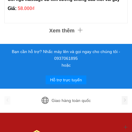
Giá:
58.000₫
Xem thêm
Bạn cần hỗ trợ? Nhấc máy lên và gọi ngay cho chúng tôi -
0937061895
hoặc
Hỗ trợ trực tuyến
Giao hàng toàn quốc