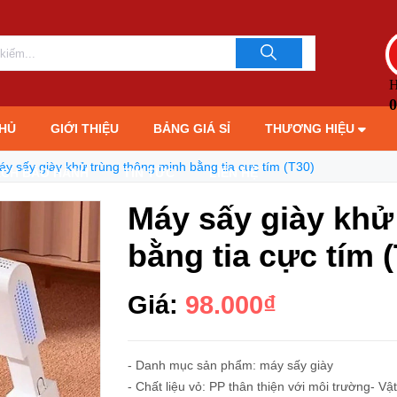
cực tím (T30)
LIÊN HỆ TƯ 
093706189
H
0
HỦ
GIỚI THIỆU
BẢNG GIÁ SỈ
THƯƠNG HIỆU
áy sấy giày khử trùng thông minh bằng tia cực tím (T30)
ÁCH BẢO HÀNH
TIN TỨC
LIÊN HỆ
Máy sấy giày khử
bằng tia cực tím 
Giá:
98.000₫
- Danh mục sản phẩm: máy sấy giày
- Chất liệu vỏ: PP thân thiện với môi trường- V