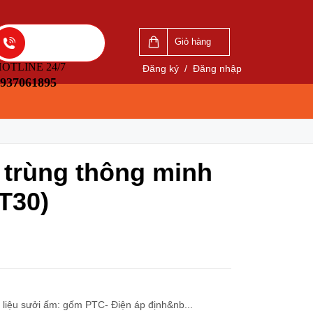
VẤN
LIÊN HỆ ĐẶT HÀNG
5
0937061895
Giỏ hàng
OTLINE 24/7
Đăng ký
/
Đăng nhập
937061895
 trùng thông minh
(T30)
ật liệu sưởi ấm: gốm PTC- Điện áp định&nb...