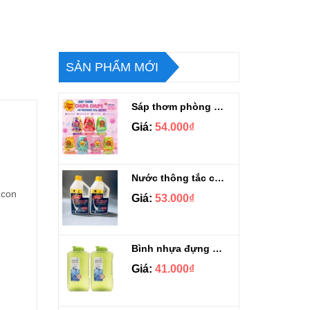
SẢN PHẨM MỚI
Sáp thơm phòng Chupa Chups Thái Lan 230g
Giá:
54.000₫
Nước thông tắc cầu cống siêu mạnh Sifa 1.4kg
 con
Giá:
53.000₫
Bình nhựa đựng nước Aqua Lock&Lock 2.1L
Giá:
41.000₫