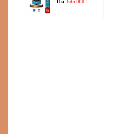
Giá:
545.000₫