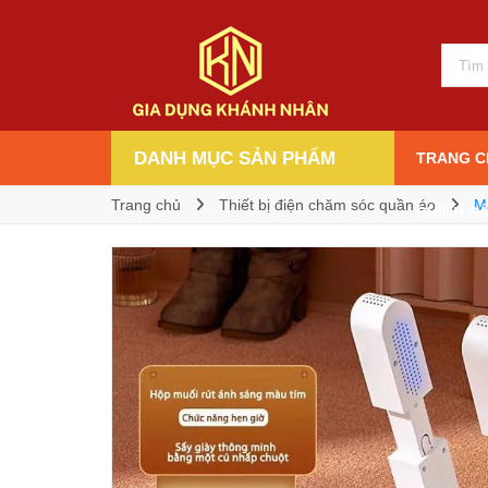
Máy sấy giày khử trùng thông minh bằng tia 
98.000₫
Giá bán:
DANH MỤC SẢN PHẨM
TRANG C
Trang chủ
Thiết bị điện chăm sóc quần áo
M
CHÍNH S