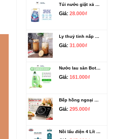
Túi nước giặt xả Sizen hương nước hoa 500 ml
Giá:
28.000₫
Ly thuỷ tinh nắp gỗ kèm ống hút chịu nhiệt 500ml
Giá:
31.000₫
Nước lau sàn Botany tinh dầu sả chanh chai 3.9kg
Giá:
161.000₫
Bếp hồng ngoại cảm ứng Gropa G1-602
Giá:
295.000₫
Nồi lẩu điện 4 Lít Ladomax HA-238