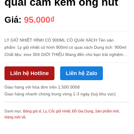
quai cầm kèm ống hút
Giá:
95.000₫
LY GIỮ NHIỆT HÌNH CÓ 900ML CÓ QUAI XÁCH Tên sản
phẩm: Ly giữ nhiệt có hình 900ml có quai xách Dung tích: 900ml
Chất liệu: inox 304 GIỚI THIỆU Mang đến cho bạn trải nghiệm
uống nước thật sự đặc biệt với chiếc ly giữ nhiệt hình thú 890ml
kèm ...
Liên hệ Hotline
Liên hệ Zalo
Giao hàng với hóa đơn trên 1.500.000đ
Giao hàng nhanh chóng trong vòng 1-3 ngày (tuỳ khu vực)
Danh mục:
Bảng giá sỉ,
Ly, Cốc giữ nhiệt,
Đồ Gia Dụng,
Sản phẩm mới,
Hàng mới về,