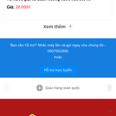
Giá:
28.000₫
Xem thêm
Bạn cần hỗ trợ? Nhấc máy lên và gọi ngay cho chúng tôi -
0937061895
hoặc
Hỗ trợ trực tuyến
Giao hàng toàn quốc