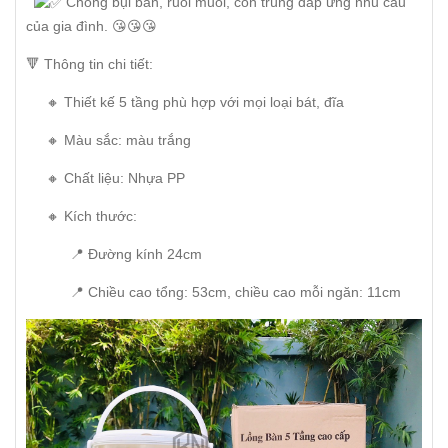
Chống bụi bẩn, ruồi muỗi, côn trùng đáp ứng nhu cầu
của gia đình. 😘😘😘
🔻 Thông tin chi tiết:
🔸 Thiết kế 5 tầng phù hợp với mọi loại bát, đĩa
🔸 Màu sắc: màu trắng
🔸 Chất liệu: Nhựa PP
🔸 Kích thước:
📍 Đường kính 24cm
📍 Chiều cao tổng: 53cm, chiều cao mỗi ngăn: 11cm