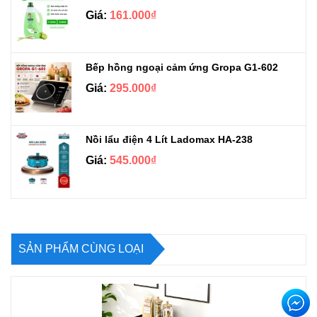
Giá:
161.000₫
Bếp hồng ngoại cảm ứng Gropa G1-602
Giá:
295.000₫
Nồi lẩu điện 4 Lít Ladomax HA-238
Giá:
545.000₫
SẢN PHẨM CÙNG LOẠI