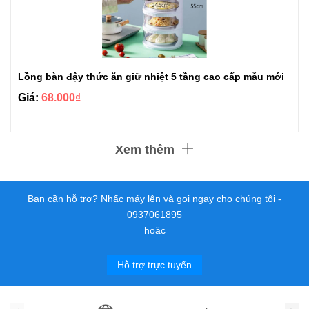
Lồng bàn đậy thức ăn giữ nhiệt 5 tầng cao cấp mẫu mới
Giá:
68.000₫
Xem thêm
Bạn cần hỗ trợ? Nhấc máy lên và gọi ngay cho chúng tôi -
0937061895
hoặc
Hỗ trợ trực tuyến