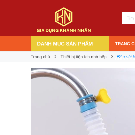
Đầu vòi lọc nước tăng áp xoay 360 độ
5.000₫
Giá bán:
DANH MỤC SẢN PHẨM
TRANG C
Trang chủ
Thiết bị tiện ích nhà bếp
Đầu vòi 
CHÍNH S