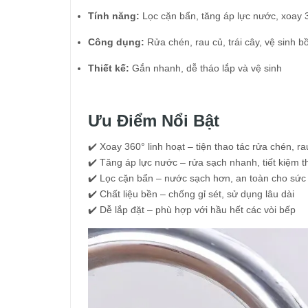
Tính năng:
Lọc cặn bẩn, tăng áp lực nước, xoay 
Công dụng:
Rửa chén, rau củ, trái cây, vệ sinh b
Thiết kế:
Gắn nhanh, dễ tháo lắp và vệ sinh
Ưu Điểm Nổi Bật
✔️ Xoay 360° linh hoạt – tiện thao tác rửa chén, ra
✔️ Tăng áp lực nước – rửa sạch nhanh, tiết kiệm t
✔️ Lọc cặn bẩn – nước sạch hơn, an toàn cho sức
✔️ Chất liệu bền – chống gỉ sét, sử dụng lâu dài
✔️ Dễ lắp đặt – phù hợp với hầu hết các vòi bếp