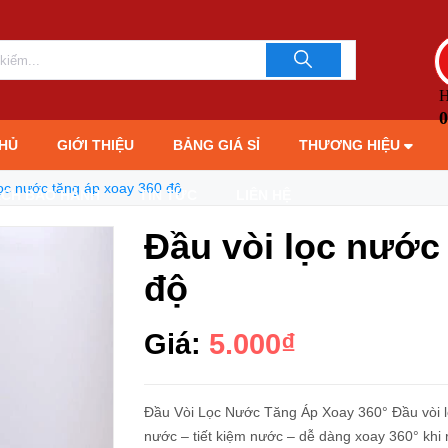
LIÊN HỆ TƯ 
093706189
H
0
HỦ
GIỚI THIỆU
BẢNG GIÁ SỈ
THƯƠNG HIỆU
lọc nước tăng áp xoay 360 độ
ÁCH BẢO HÀNH
TIN TỨC
LIÊN HỆ
Đầu vòi lọc nước
độ
Giá:
5.000₫
Đầu Vòi Lọc Nước Tăng Áp Xoay 360° Đầu vòi lọ
nước – tiết kiệm nước – dễ dàng xoay 360° khi r