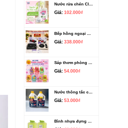
Nước rửa chén Clean&Clean Hương Chanh Can 5L
Giá:
102.000₫
Bếp hồng ngoại không kén nồi GROPA G1-608
Giá:
338.000₫
Sáp thơm phòng Chupa Chups Thái Lan 230g
Giá:
54.000₫
Nước thông tắc cầu cống siêu mạnh Sifa 1.4kg
Giá:
53.000₫
Bình nhựa đựng nước Aqua Lock&Lock 2.1L