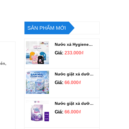
SẢN PHẨM MỚI
Nước xả Hygiene hương nước hoa hàng chuẩn Thái can 3L3
Giá:
233.000₫
hén,
Nước giặt xả dưỡng vải Clean & Clean Hương Ban Mai 3.2kg
Giá:
66.000₫
Nước giặt xả dưỡng vải Clean & Clean hương Violet 3.2kg
Giá:
66.000₫