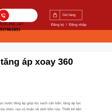
VẤN
LIÊN HỆ ĐẶT HÀNG
5
0937061895
Giỏ hàng
OTLINE 24/7
Đăng ký
/
Đăng nhập
937061895
 tăng áp xoay 360
c nước tăng áp giúp lọc sạch cặn bẩn, tăng áp lực
ửa chén, rau củ hoặc vệ sinh bồn rửa. Thiết kế tiện