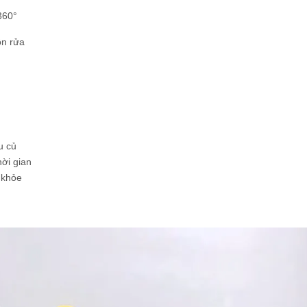
360°
ồn rửa
u củ
hời gian
 khỏe