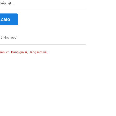
bếp. �...
 Zalo
uỳ khu vực)
tiện ích,
Bảng giá sỉ,
Hàng mới về,