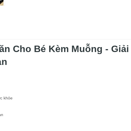
ăn Cho Bé Kèm Muỗng - Giải
àn
ức khỏe
àn