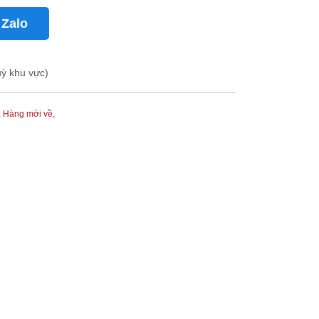
 Zalo
uỳ khu vực)
,
Hàng mới về,