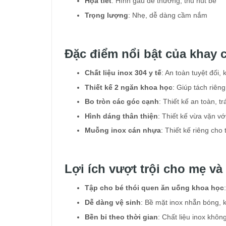
Họa tiết
: Hình gấu dễ thương, thu hút bé
Trọng lượng
: Nhẹ, dễ dàng cầm nắm
Đặc điểm nổi bật của khay 
Chất liệu inox 304 y tế
: An toàn tuyệt đối
Thiết kế 2 ngăn khoa học
: Giúp tách riên
Bo tròn các góc cạnh
: Thiết kế an toàn, t
Hình dáng thân thiện
: Thiết kế vừa vặn v
Muỗng inox cán nhựa
: Thiết kế riêng ch
Lợi ích vượt trội cho mẹ và
Tập cho bé thói quen ăn uống khoa học
Dễ dàng vệ sinh
: Bề mặt inox nhẵn bóng, 
Bền bỉ theo thời gian
: Chất liệu inox khôn