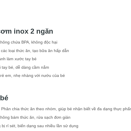
cơm inox 2 ngăn
, không chứa BPA, không độc hại
g các loại thức ăn, tạo bữa ăn hấp dẫn
ránh làm xước tay bé
ới tay bé, dễ dàng cầm nắm
o trẻ em, nhẹ nhàng với nướu của bé
 bé
: Phân chia thức ăn theo nhóm, giúp bé nhận biết về đa dạng thực ph
không bám thức ăn, rửa sạch đơn giản
g bị rỉ sét, biến dạng sau nhiều lần sử dụng