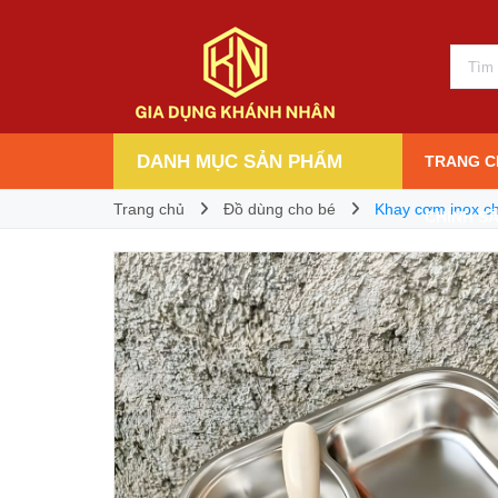
Khay cơm inox cho bé chia phần
39.000₫
Giá bán:
DANH MỤC SẢN PHẨM
TRANG C
Trang chủ
Đồ dùng cho bé
Khay cơm inox ch
CHÍNH S