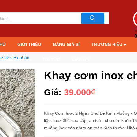
LIÊN HỆ TƯ 
093706189
H
0
HỦ
GIỚI THIỆU
BẢNG GIÁ SỈ
THƯƠNG HIỆU
o bé chia phần
ÁCH BẢO HÀNH
TIN TỨC
LIÊN HỆ
Khay cơm inox ch
Giá:
39.000₫
Khay Cơm Inox 2 Ngăn Cho Bé Kèm Muỗng - Giải
liệu: Inox 304 cao cấp, an toàn cho sức khỏe Thi
muỗng inox cán nhựa an toàn Kích thước: Nhỏ gọ