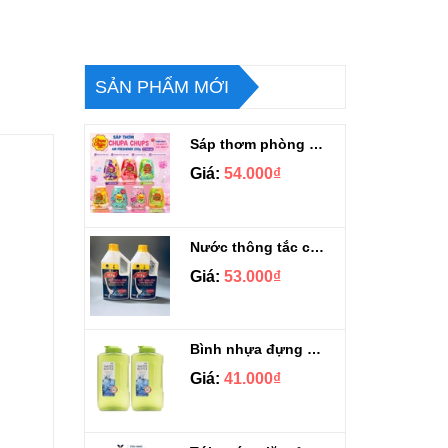
SẢN PHẨM MỚI
Sáp thơm phòng Chupa Chups Thái Lan 230g
Giá:
54.000₫
Nước thông tắc cầu cống siêu mạnh Sifa 1.4kg
Giá:
53.000₫
Bình nhựa đựng nước Aqua Lock&Lock 2.1L
Giá:
41.000₫