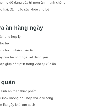
giúp mẹ dễ dàng bày trí món ăn nhanh chóng
ộc hại, đảm bảo sức khỏe cho bé
ữa ăn hàng ngày
 ăn phụ hợp lý
cho bé
ng chiếm nhiều diện tích
ay của bé nhờ họa tiết đáng yêu
hợp giúp bé tự tin trong việc tự xúc ăn
 quản
 sinh an toàn thực phẩm
ệu inox không phù hợp với lò vi sóng
ám lâu gây khó làm sạch