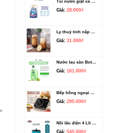
Túi nước giặt xả Sizen hương nước hoa 500 ml
Giá:
28.000₫
Ly thuỷ tinh nắp gỗ kèm ống hút chịu nhiệt 500ml
Giá:
31.000₫
Nước lau sàn Botany tinh dầu sả chanh chai 3.9kg
Giá:
161.000₫
Bếp hồng ngoại cảm ứng Gropa G1-602
Giá:
295.000₫
ẩm
Nồi lẩu điện 4 Lít Ladomax HA-238
Giá:
545.000₫