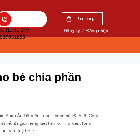
VẤN
LIÊN HỆ ĐẶT HÀNG
5
0937061895
Giỏ hàng
OTLINE 24/7
Đăng ký
/
Đăng nhập
937061895
o bé chia phần
 Pháp Ăn Dặm An Toàn Thông số kỹ thuật Chất
ết kế: 2 ngăn riêng biệt tiện lợi Phụ kiện: Kèm
n, vừa tay trẻ e...