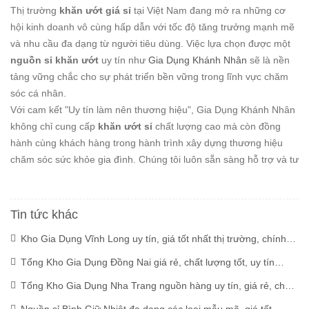
Thị trường
khăn ướt giá sỉ
tại Việt Nam đang mở ra những cơ
hội kinh doanh vô cùng hấp dẫn với tốc độ tăng trưởng mạnh mẽ
và nhu cầu đa dạng từ người tiêu dùng. Việc lựa chọn được một
nguồn sỉ khăn ướt
uy tín như
Gia Dụng Khánh Nhân
sẽ là nền
tảng vững chắc cho sự phát triển bền vững trong lĩnh vực chăm
sóc cá nhân.
Với cam kết "Uy tín làm nên thương hiệu", Gia Dụng Khánh Nhân
không chỉ cung cấp
khăn ướt sỉ
chất lượng cao mà còn đồng
hành cùng khách hàng trong hành trình xây dựng thương hiệu
chăm sóc sức khỏe gia đình. Chúng tôi luôn sẵn sàng hỗ trợ và tư
Tin tức khác
Kho Gia Dụng Vĩnh Long uy tín, giá tốt nhất thị trường, chính
hãng
(10/07/2025)
Tổng Kho Gia Dụng Đồng Nai giá rẻ, chất lượng tốt, uy tín
(10/07/2025)
Tổng Kho Gia Dụng Nha Trang nguồn hàng uy tín, giá rẻ, chất
lượng
(10/07/2025)
Nguồn sỉ Bình Giữ Nhiệt đa dạng các loại mẫu mã, giá tốt