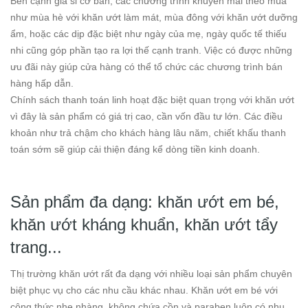
Bên cạnh giá sỉ cơ bản, các chương trình khuyến mãi theo mùa
như mùa hè với khăn ướt làm mát, mùa đông với khăn ướt dưỡng
ẩm, hoặc các dịp đặc biệt như ngày của mẹ, ngày quốc tế thiếu
nhi cũng góp phần tạo ra lợi thế cạnh tranh. Việc có được những
ưu đãi này giúp cửa hàng có thể tổ chức các chương trình bán
hàng hấp dẫn.
Chính sách thanh toán linh hoạt đặc biệt quan trọng với khăn ướt
vì đây là sản phẩm có giá trị cao, cần vốn đầu tư lớn. Các điều
khoản như trả chậm cho khách hàng lâu năm, chiết khấu thanh
toán sớm sẽ giúp cải thiện đáng kể dòng tiền kinh doanh.
Sản phẩm đa dạng: khăn ướt em bé,
khăn ướt kháng khuẩn, khăn ướt tẩy
trang...
Thị trường khăn ướt rất đa dạng với nhiều loại sản phẩm chuyên
biệt phục vụ cho các nhu cầu khác nhau. Khăn ướt em bé với
công thức nhẹ nhàng, không chứa cồn và paraben luôn có nhu