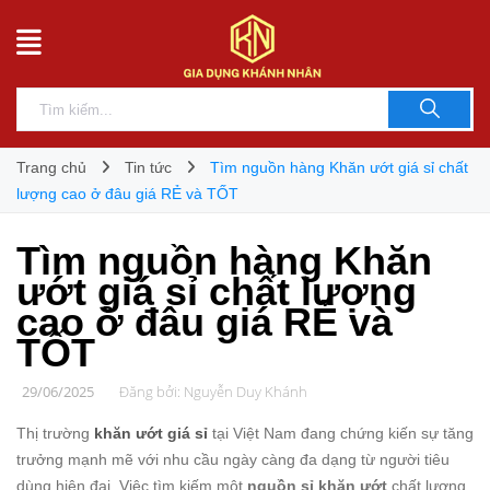
Trang chủ
Tin tức
Tìm nguồn hàng Khăn ướt giá sỉ chất
lượng cao ở đâu giá RẺ và TỐT
Tìm nguồn hàng Khăn
ướt giá sỉ chất lượng
cao ở đâu giá RẺ và
TỐT
29/06/2025
Đăng bởi:
Nguyễn Duy Khánh
Thị trường
khăn ướt giá sỉ
tại Việt Nam đang chứng kiến sự tăng
trưởng mạnh mẽ với nhu cầu ngày càng đa dạng từ người tiêu
dùng hiện đại. Việc tìm kiếm một
nguồn sỉ khăn ướt
chất lượng,