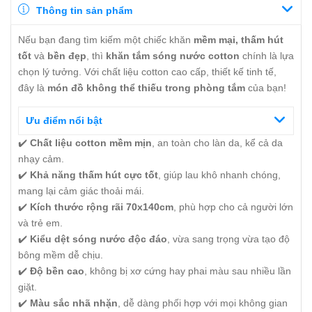
Thông tin sản phẩm
Nếu bạn đang tìm kiếm một chiếc khăn
mềm mại, thấm hút
tốt
và
bền đẹp
, thì
khăn tắm sóng nước cotton
chính là lựa
chọn lý tưởng. Với chất liệu cotton cao cấp, thiết kế tinh tế,
đây là
món đồ không thể thiếu trong phòng tắm
của bạn!
Ưu điểm nổi bật
✔️
Chất liệu cotton mềm mịn
, an toàn cho làn da, kể cả da
nhạy cảm.
✔️
Khả năng thấm hút cực tốt
, giúp lau khô nhanh chóng,
mang lại cảm giác thoải mái.
✔️
Kích thước rộng rãi 70x140cm
, phù hợp cho cả người lớn
và trẻ em.
✔️
Kiểu dệt sóng nước độc đáo
, vừa sang trọng vừa tạo độ
bông mềm dễ chịu.
✔️
Độ bền cao
, không bị xơ cứng hay phai màu sau nhiều lần
giặt.
✔️
Màu sắc nhã nhặn
, dễ dàng phối hợp với mọi không gian