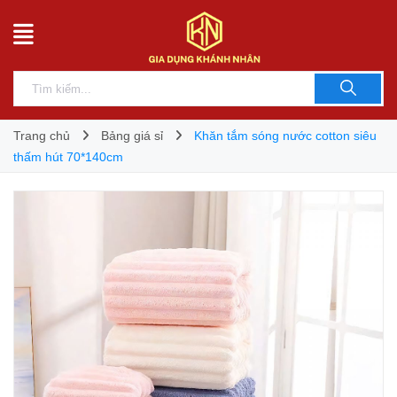
Trang chủ
Bảng giá sỉ
Khăn tắm sóng nước cotton siêu
thấm hút 70*140cm