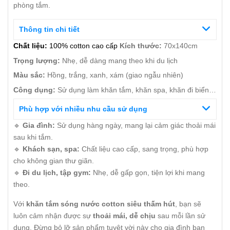
phòng tắm.
Thông tin chi tiết
Chất liệu:
100% cotton cao cấp
Kích thước:
70x140cm
Trọng lượng:
Nhẹ, dễ dàng mang theo khi du lịch
Màu sắc:
Hồng, trắng, xanh, xám (giao ngẫu nhiên)
Công dụng:
Sử dụng làm khăn tắm, khăn spa, khăn đi biển…
Phù hợp với nhiều nhu cầu sử dụng
🔹
Gia đình:
Sử dụng hàng ngày, mang lại cảm giác thoải mái
sau khi tắm.
🔹
Khách sạn, spa:
Chất liệu cao cấp, sang trọng, phù hợp
cho không gian thư giãn.
🔹
Đi du lịch, tập gym:
Nhẹ, dễ gấp gọn, tiện lợi khi mang
theo.
Với
khăn tắm sóng nước cotton siêu thấm hút
, bạn sẽ
luôn cảm nhận được sự
thoải mái, dễ chịu
sau mỗi lần sử
dụng. Đừng bỏ lỡ sản phẩm tuyệt vời này cho gia đình bạn