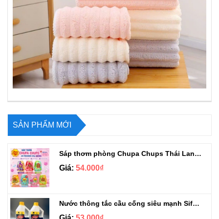
SẢN PHẨM MỚI
Sáp thơm phòng Chupa Chups Thái Lan 230g
Giá:
54.000₫
Nước thông tắc cầu cống siêu mạnh Sifa 1.4kg
Giá:
53.000₫