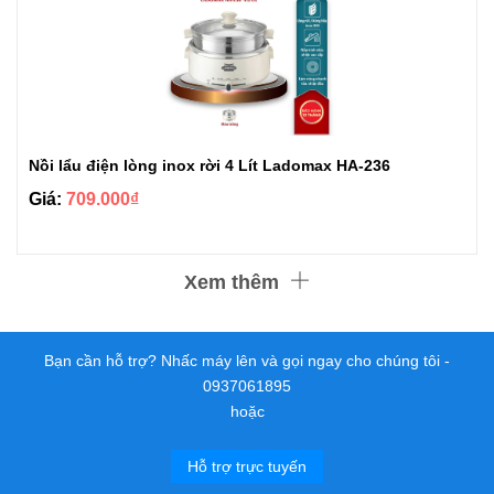
Nồi lẩu điện lòng inox rời 4 Lít Ladomax HA-236
Giá:
709.000₫
Xem thêm
Bạn cần hỗ trợ? Nhấc máy lên và gọi ngay cho chúng tôi -
0937061895
hoặc
Hỗ trợ trực tuyến