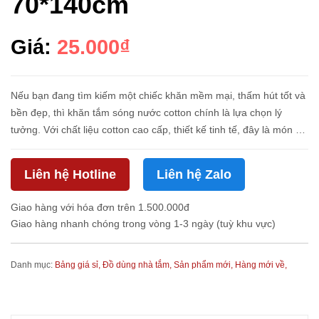
70*140cm
Giá:
25.000₫
Nếu bạn đang tìm kiếm một chiếc khăn mềm mại, thấm hút tốt và
bền đẹp, thì khăn tắm sóng nước cotton chính là lựa chọn lý
tưởng. Với chất liệu cotton cao cấp, thiết kế tinh tế, đây là món đồ
không thể thiếu trong phòng tắm của bạn! Ưu điểm nổi bật...
Liên hệ Hotline
Liên hệ Zalo
Giao hàng với hóa đơn trên 1.500.000đ
Giao hàng nhanh chóng trong vòng 1-3 ngày (tuỳ khu vực)
Danh mục:
Bảng giá sỉ,
Đồ dùng nhà tắm,
Sản phẩm mới,
Hàng mới về,