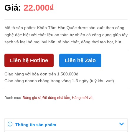
Giá:
22.000₫
Mô tả sản phẩm: Khăn Tắm Hàn Quốc được sản xuất theo công
nghệ đặc biệt với chất liệu an toàn tự nhiên có công dụng giúp tẩy
sạch và loại bỏ mọi bụi bẩn, tế bào chết, đồng thời tạo bọt, hút
nước tốt mà vẫn mềm mại, thoải mái khi sử dụng. Sản phẩm ...
Liên hệ Hotline
Liên hệ Zalo
Giao hàng với hóa đơn trên 1.500.000đ
Giao hàng nhanh chóng trong vòng 1-3 ngày (tuỳ khu vực)
Danh mục:
Bảng giá sỉ,
Đồ dùng nhà tắm,
Hàng mới về,
Thông tin sản phẩm