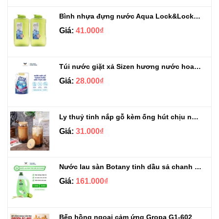
Bình nhựa đựng nước Aqua Lock&Lock 2.1L
Giá:
41.000₫
Túi nước giặt xả Sizen hương nước hoa 500 ml
Giá:
28.000₫
Ly thuỷ tinh nắp gỗ kèm ống hút chịu nhiệt 500ml
Giá:
31.000₫
Nước lau sàn Botany tinh dầu sả chanh chai 3.9kg
Giá:
161.000₫
Bếp hồng ngoại cảm ứng Gropa G1-602