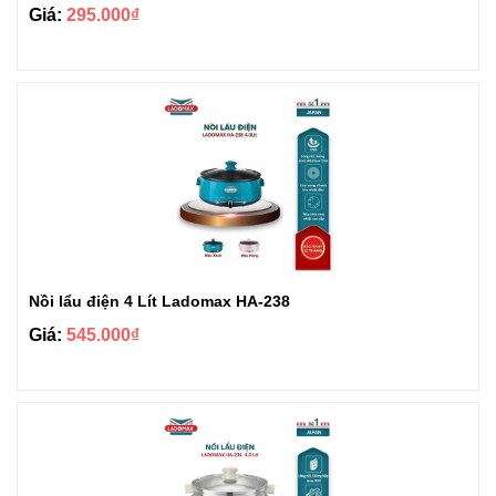
Giá:
295.000₫
Nồi lẩu điện 4 Lít Ladomax HA-238
Giá:
545.000₫