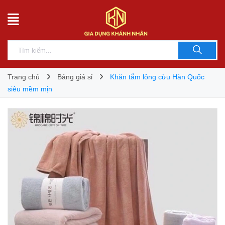
Trang chủ
Bảng giá sỉ
Khăn tắm lông cừu Hàn Quốc
siêu mềm mịn