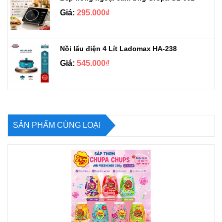
Giá:
295.000₫
Nồi lẩu điện 4 Lít Ladomax HA-238
Giá:
545.000₫
SẢN PHẨM CÙNG LOẠI