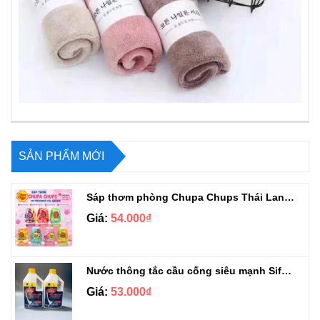
SẢN PHẨM MỚI
Sáp thơm phòng Chupa Chups Thái Lan 230g
Giá:
54.000₫
Nước thông tắc cầu cống siêu mạnh Sifa 1.4kg
Giá:
53.000₫