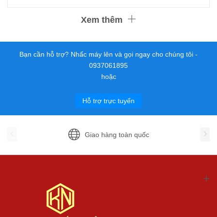
Xem thêm
Bạn cần hỗ trợ? Nhấc máy lên và gọi ngay cho chúng tôi -
0937061895
hoặc
Hỗ trợ trực tuyến
Giao hàng toàn quốc