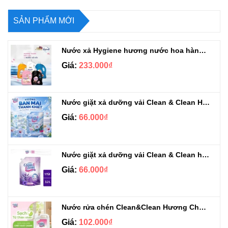
SẢN PHẨM MỚI
Nước xả Hygiene hương nước hoa hàng chuẩn Thái can 3L3
Giá:
233.000₫
Nước giặt xả dưỡng vải Clean & Clean Hương Ban Mai 3.2kg
Giá:
66.000₫
Nước giặt xả dưỡng vải Clean & Clean hương Violet 3.2kg
Giá:
66.000₫
Nước rửa chén Clean&Clean Hương Chanh Can 5L
Giá:
102.000₫