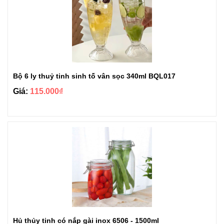
Bộ 6 ly thuỷ tinh sinh tố vân sọc 340ml BQL017
Giá:
115.000₫
Hủ thủy tinh có nắp gài inox 6506 - 1500ml