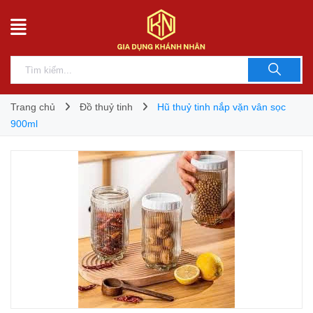
Trang chủ
Đồ thuỷ tinh
Hũ thuỷ tinh nắp vặn vân sọc
900ml