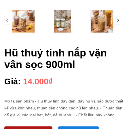
prev
Hũ thuỷ tinh nắp vặn
vân sọc 900ml
Giá:
14.000₫
Mô tả sản phẩm - Hũ thuỷ tinh dày dặn, đáy hũ và nắp được thiết
kế vừa khít nhau, thuận tiện chồng các hũ lên nhau. - Thuận tiện
để gia vị, các loại hạt, bột, để tủ lạnh... - Chất liệu này không
chứa BPA, không bị oxi hóa khi tương tác với thực ph...