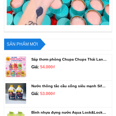
SẢN PHẨM MỚI
Sáp thơm phòng Chupa Chups Thái Lan 230g
Giá:
54.000₫
Nước thông tắc cầu cống siêu mạnh Sifa 1.4kg
Giá:
53.000₫
Bình nhựa đựng nước Aqua Lock&Lock 2.1L