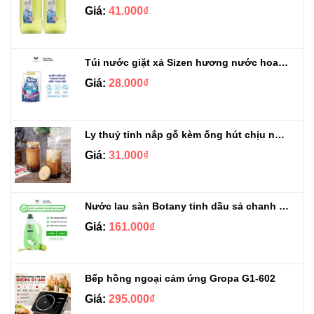
Giá:
41.000₫
Túi nước giặt xả Sizen hương nước hoa 500 ml
Giá:
28.000₫
Ly thuỷ tinh nắp gỗ kèm ống hút chịu nhiệt 500ml
Giá:
31.000₫
Nước lau sàn Botany tinh dầu sả chanh chai 3.9kg
Giá:
161.000₫
Bếp hồng ngoại cảm ứng Gropa G1-602
Giá:
295.000₫