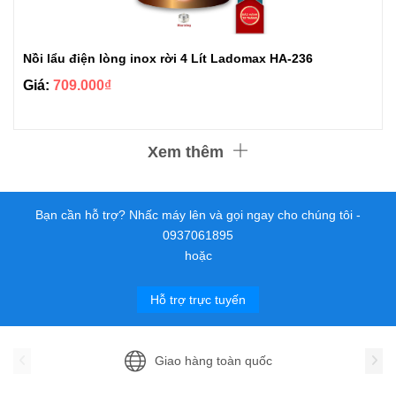
Nồi lẩu điện lòng inox rời 4 Lít Ladomax HA-236
Giá:
709.000₫
Xem thêm
Bạn cần hỗ trợ? Nhấc máy lên và gọi ngay cho chúng tôi -
0937061895
hoặc
Hỗ trợ trực tuyến
Giao hàng toàn quốc