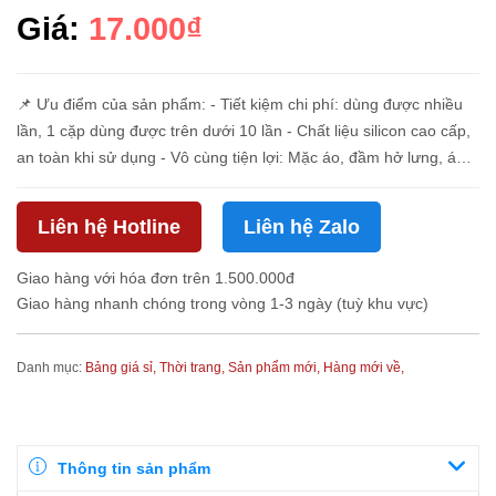
Giá:
17.000₫
📌 Ưu điểm của sản phẩm: - Tiết kiệm chi phí: dùng được nhiều
lần, 1 cặp dùng được trên dưới 10 lần - Chất liệu silicon cao cấp,
an toàn khi sử dụng - Vô cùng tiện lợi: Mặc áo, đầm hở lưng, áo
crop không cần nội y - Miếng dán màu da nên mặc r...
Liên hệ Hotline
Liên hệ Zalo
Giao hàng với hóa đơn trên 1.500.000đ
Giao hàng nhanh chóng trong vòng 1-3 ngày (tuỳ khu vực)
Danh mục:
Bảng giá sỉ,
Thời trang,
Sản phẩm mới,
Hàng mới về,
Thông tin sản phẩm