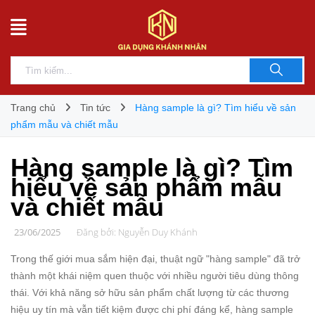
Trang chủ
Tin tức
Hàng sample là gì? Tìm hiểu về sản
phẩm mẫu và chiết mẫu
Hàng sample là gì? Tìm
hiểu về sản phẩm mẫu
và chiết mẫu
23/06/2025
Đăng bởi:
Nguyễn Duy Khánh
Trong thế giới mua sắm hiện đại, thuật ngữ "hàng sample" đã trở
thành một khái niệm quen thuộc với nhiều người tiêu dùng thông
thái. Với khả năng sở hữu sản phẩm chất lượng từ các thương
hiệu uy tín mà vẫn tiết kiệm được chi phí đáng kể, hàng sample