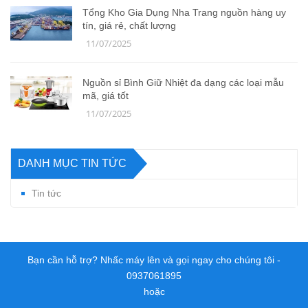
Tổng Kho Gia Dụng Nha Trang nguồn hàng uy
tín, giá rẻ, chất lượng
11/07/2025
Nguồn sỉ Bình Giữ Nhiệt đa dạng các loại mẫu
mã, giá tốt
11/07/2025
DANH MỤC TIN TỨC
Tin tức
Bạn cần hỗ trợ? Nhấc máy lên và gọi ngay cho chúng tôi -
0937061895
hoặc