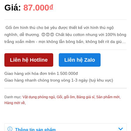
Giá:
87.000₫
Gối ôm hình thú cho bé yêu được thiết kế với hình thú ngộ
nghĩnh, dễ thương. 😍😍😍 Chất liệu cotton nhung với 100% bông
trắng xoắn mềm - mịn không lẫn bông bẩn, không bết rít da giúp
bé thoải mái ôm ngủ trong những ngày hè n...
Liên hệ Hotline
Liên hệ Zalo
Giao hàng với hóa đơn trên 1.500.000đ
Giao hàng nhanh chóng trong vòng 1-3 ngày (tuỳ khu vực)
Danh mục:
Vật dụng phòng ngủ,
Gối, gối ôm,
Bảng giá sỉ,
Sản phẩm mới,
Hàng mới về,
Thông tin sản phẩm