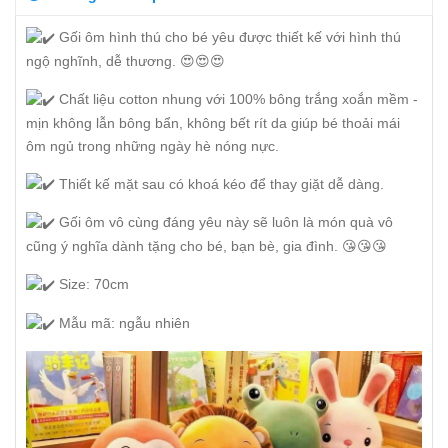
Gối ôm hình thú cho bé yêu được thiết kế với hình thú
ngộ nghĩnh, dễ thương. 😍😍😍
Chất liệu cotton nhung với 100% bông trắng xoắn mềm -
mịn không lẫn bông bẩn, không bết rít da giúp bé thoải mái
ôm ngủ trong những ngày hè nóng nực.
Thiết kế mặt sau có khoá kéo để thay giặt dễ dàng.
Gối ôm vô cùng đáng yêu này sẽ luôn là món quà vô
cũng ý nghĩa dành tặng cho bé, bạn bè, gia đình. 😘😘😘
Size: 70cm
Mẫu mã: ngẫu nhiên