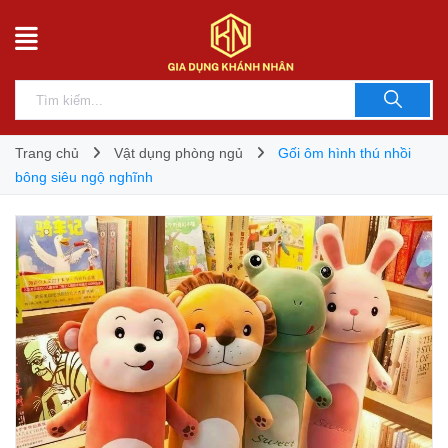
Trang chủ
Vật dụng phòng ngủ
Gối ôm hình thú nhồi
bông siêu ngộ nghĩnh