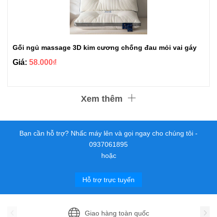
Gối ngủ massage 3D kim cương chống đau mỏi vai gáy
Giá:
58.000₫
Xem thêm
Bạn cần hỗ trợ? Nhấc máy lên và gọi ngay cho chúng tôi -
0937061895
hoặc
Hỗ trợ trực tuyến
Giao hàng toàn quốc