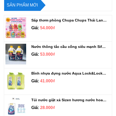
SẢN PHẨM MỚI
Sáp thơm phòng Chupa Chups Thái Lan 230g
Giá:
54.000₫
Nước thông tắc cầu cống siêu mạnh Sifa 1.4kg
Giá:
53.000₫
Bình nhựa đựng nước Aqua Lock&Lock 2.1L
Giá:
41.000₫
Túi nước giặt xả Sizen hương nước hoa 500 ml
Giá:
28.000₫