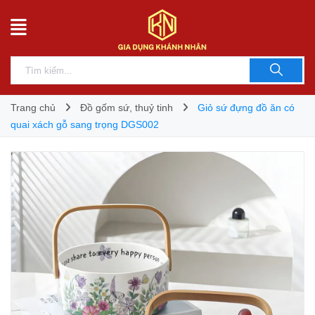
Trang chủ
Đồ gốm sứ, thuỷ tinh
Giỏ sứ đựng đồ ăn có
quai xách gỗ sang trọng DGS002