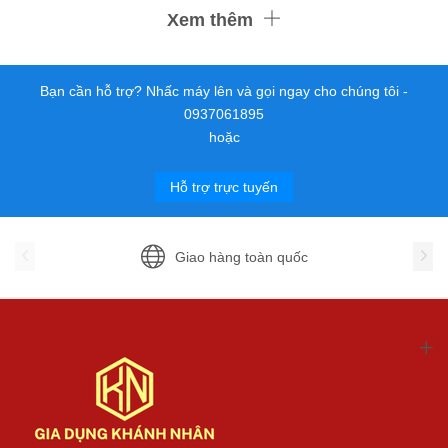
Xem thêm
Bạn cần hỗ trợ? Nhấc máy lên và gọi ngay cho chúng tôi -
0937061895
hoặc
Hỗ trợ trực tuyến
Giao hàng toàn quốc