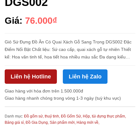
DGS002
Giá:
76.000₫
Giỏ Sứ Đựng Đồ Ăn Có Quai Xách Gỗ Sang Trọng DGS002 Đặc
Điểm Nổi Bật Chất liệu: Sứ cao cấp, quai xách gỗ tự nhiên Thiết
kế: Hoa văn tinh tế, họa tiết hoa nhiều màu sắc Đa dạng kiểu
dáng: Có nhiều mẫu họa tiết hoa khác nhau Chi tiết đặc biệt:
Viền...
Liên hệ Hotline
Liên hệ Zalo
Giao hàng với hóa đơn trên 1.500.000đ
Giao hàng nhanh chóng trong vòng 1-3 ngày (tuỳ khu vực)
Danh mục:
Đồ gốm sứ, thuỷ tinh,
Đồ Gốm Sứ,
Hộp, túi đựng thực phẩm,
Bảng giá sỉ,
Đồ Gia Dụng,
Sản phẩm mới,
Hàng mới về,