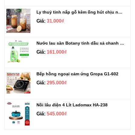
Ly thuỷ tinh nắp gỗ kèm ống hút chịu nhiệt 500ml
Giá:
31.000₫
Nước lau sàn Botany tinh dầu sả chanh chai 3.9kg
Giá:
161.000₫
Bếp hồng ngoại cảm ứng Gropa G1-602
Giá:
295.000₫
Nồi lẩu điện 4 Lít Ladomax HA-238
Giá:
545.000₫