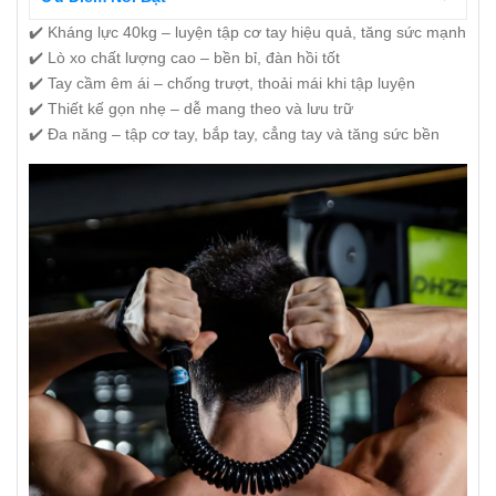
✔️ Kháng lực 40kg – luyện tập cơ tay hiệu quả, tăng sức mạnh
✔️ Lò xo chất lượng cao – bền bỉ, đàn hồi tốt
✔️ Tay cầm êm ái – chống trượt, thoải mái khi tập luyện
✔️ Thiết kế gọn nhẹ – dễ mang theo và lưu trữ
✔️ Đa năng – tập cơ tay, bắp tay, cẳng tay và tăng sức bền