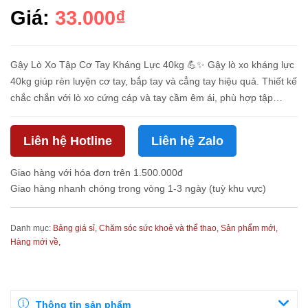
Giá:
33.000₫
Gậy Lò Xo Tập Cơ Tay Kháng Lực 40kg 💪✨ Gậy lò xo kháng lực
40kg giúp rèn luyện cơ tay, bắp tay và cẳng tay hiệu quả. Thiết kế
chắc chắn với lò xo cứng cáp và tay cầm êm ái, phù hợp tập
luyện tại nhà, phòng gym hoặc mang theo khi đi tập ngoài trời...
Liên hệ Hotline
Liên hệ Zalo
Giao hàng với hóa đơn trên 1.500.000đ
Giao hàng nhanh chóng trong vòng 1-3 ngày (tuỳ khu vực)
Danh mục:
Bảng giá sỉ,
Chăm sóc sức khoẻ và thể thao,
Sản phẩm mới,
Hàng mới về,
Thông tin sản phẩm