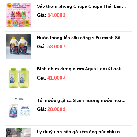
Sáp thơm phòng Chupa Chups Thái Lan 230g
Giá:
54.000₫
Nước thông tắc cầu cống siêu mạnh Sifa 1.4kg
Giá:
53.000₫
Bình nhựa đựng nước Aqua Lock&Lock 2.1L
Giá:
41.000₫
Túi nước giặt xả Sizen hương nước hoa 500 ml
Giá:
28.000₫
Ly thuỷ tinh nắp gỗ kèm ống hút chịu nhiệt 500ml