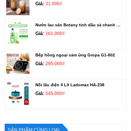
Giá:
31.000₫
Nước lau sàn Botany tinh dầu sả chanh chai 3.9kg
Giá:
161.000₫
Bếp hồng ngoại cảm ứng Gropa G1-602
Giá:
295.000₫
Nồi lẩu điện 4 Lít Ladomax HA-238
Giá:
545.000₫
SẢN PHẨM CÙNG LOẠI