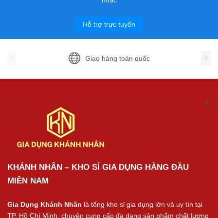
hoặc
Hỗ trợ trực tuyến
Giao hàng toàn quốc
KHÁNH NHÂN – KHO SỈ GIA DỤNG HÀNG ĐẦU
MIỀN NAM
Gia Dụng Khánh Nhân
là tổng kho sỉ gia dụng lớn và uy tín tại
TP. Hồ Chí Minh, chuyên cung cấp đa dạng sản phẩm chất lượng