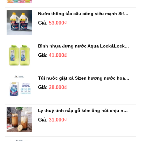
Nước thông tắc cầu cống siêu mạnh Sifa 1.4kg
Giá:
53.000₫
Bình nhựa đựng nước Aqua Lock&Lock 2.1L
Giá:
41.000₫
Túi nước giặt xả Sizen hương nước hoa 500 ml
Giá:
28.000₫
Ly thuỷ tinh nắp gỗ kèm ống hút chịu nhiệt 500ml
Giá:
31.000₫