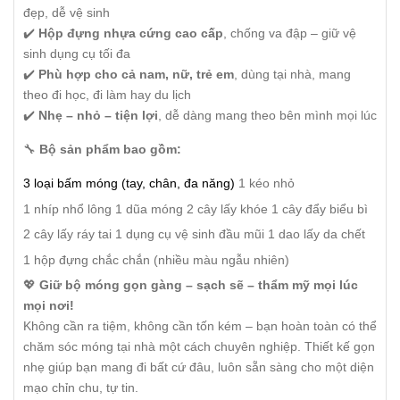
đẹp, dễ vệ sinh
✔️
Hộp đựng nhựa cứng cao cấp
, chống va đập – giữ vệ
sinh dụng cụ tối đa
✔️
Phù hợp cho cả nam, nữ, trẻ em
, dùng tại nhà, mang
theo đi học, đi làm hay du lịch
✔️
Nhẹ – nhỏ – tiện lợi
, dễ dàng mang theo bên mình mọi lúc
🔧
Bộ sản phẩm bao gồm:
3 loại bấm móng (tay, chân, đa năng)
1 kéo nhỏ
1 nhíp nhổ lông
1 dũa móng
2 cây lấy khóe
1 cây đẩy biểu bì
2 cây lấy ráy tai
1 dụng cụ vệ sinh đầu mũi
1 dao lấy da chết
1 hộp đựng chắc chắn (nhiều màu ngẫu nhiên)
💖
Giữ bộ móng gọn gàng – sạch sẽ – thẩm mỹ mọi lúc
mọi nơi!
Không cần ra tiệm, không cần tốn kém – bạn hoàn toàn có thể
chăm sóc móng tại nhà một cách chuyên nghiệp. Thiết kế gọn
nhẹ giúp bạn mang đi bất cứ đâu, luôn sẵn sàng cho một diện
mạo chỉn chu, tự tin.