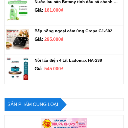
Nước lau sàn Botany tinh dầu sả chanh chai 3.9kg
Giá:
161.000₫
Bếp hồng ngoại cảm ứng Gropa G1-602
Giá:
295.000₫
Nồi lẩu điện 4 Lít Ladomax HA-238
Giá:
545.000₫
SẢN PHẨM CÙNG LOẠI