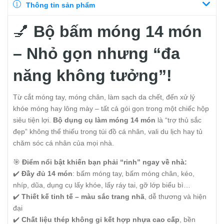
Thông tin sản phẩm
💅
Bộ bấm móng 14 món
– Nhỏ gọn nhưng “đa
năng không tưởng”!
Từ cắt móng tay, móng chân, làm sạch da chết, đến xử lý
khóe móng hay lông mày – tất cả gói gọn trong một chiếc hộp
siêu tiện lợi.
Bộ dụng cụ làm móng 14 món
là “trợ thủ sắc
đẹp” không thể thiếu trong túi đồ cá nhân, vali du lịch hay tủ
chăm sóc cá nhân của mọi nhà.
🎯
Điểm nổi bật khiến bạn phải “rinh” ngay về nhà:
✔️
Đầy đủ 14 món
: bấm móng tay, bấm móng chân, kéo,
nhíp, dũa, dụng cụ lấy khóe, lấy ráy tai, gỡ lớp biểu bì…
✔️
Thiết kế tinh tế – màu sắc trang nhã
, dễ thương và hiện
đại
✔️
Chất liệu thép không gỉ kết hợp nhựa cao cấp
, bền