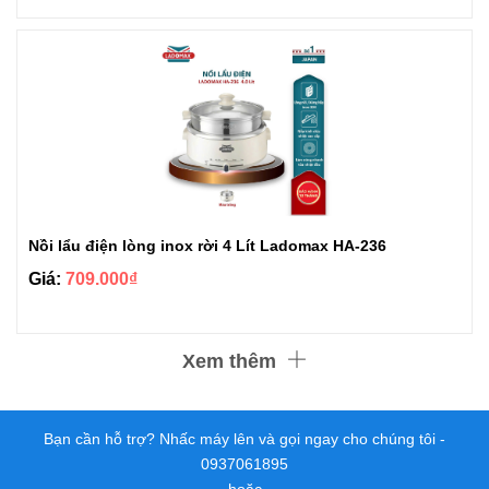
Nồi lẩu điện lòng inox rời 4 Lít Ladomax HA-236
Giá:
709.000₫
Xem thêm
Bạn cần hỗ trợ? Nhấc máy lên và gọi ngay cho chúng tôi -
0937061895