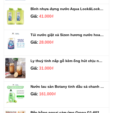
Bình nhựa đựng nước Aqua Lock&Lock 2.1L
Giá:
41.000₫
Túi nước giặt xả Sizen hương nước hoa 500 ml
Giá:
28.000₫
Ly thuỷ tinh nắp gỗ kèm ống hút chịu nhiệt 500ml
Giá:
31.000₫
Nước lau sàn Botany tinh dầu sả chanh chai 3.9kg
Giá:
161.000₫
Bếp hồng ngoại cảm ứng Gropa G1-602