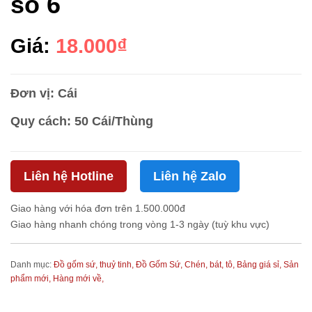
số 6
Giá:
18.000₫
Đơn vị: Cái
Quy cách: 50 Cái/Thùng
Liên hệ Hotline
Liên hệ Zalo
Giao hàng với hóa đơn trên 1.500.000đ
Giao hàng nhanh chóng trong vòng 1-3 ngày (tuỳ khu vực)
Danh mục:
Đồ gốm sứ, thuỷ tinh,
Đồ Gốm Sứ,
Chén, bát, tô,
Bảng giá sỉ,
Sản
phẩm mới,
Hàng mới về,