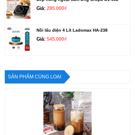
Giá:
295.000₫
Nồi lẩu điện 4 Lít Ladomax HA-238
Giá:
545.000₫
SẢN PHẨM CÙNG LOẠI