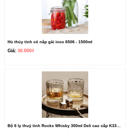
Hủ thủy tinh có nắp gài inox 6506 - 1500ml
Giá:
30.000₫
Bộ 6 ly thuỷ tinh Rocks Whisky 300ml Deli cao cấp K3326AC