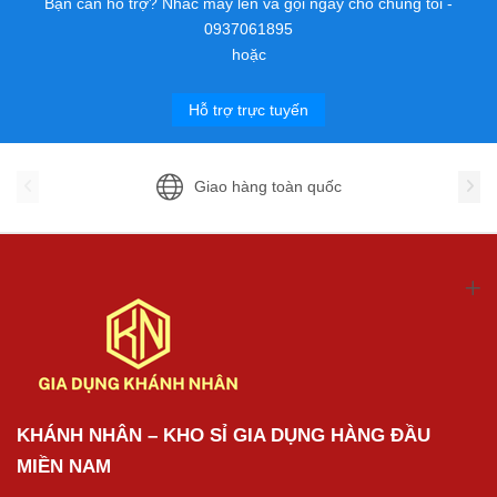
Bạn cần hỗ trợ? Nhấc máy lên và gọi ngay cho chúng tôi -
0937061895
hoặc
Hỗ trợ trực tuyến
Giao hàng toàn quốc
KHÁNH NHÂN – KHO SỈ GIA DỤNG HÀNG ĐẦU
MIỀN NAM