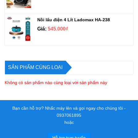
Nồi lẩu điện 4 Lít Ladomax HA-238
Giá:
545.000₫
SẢN PHẨM CÙNG LOẠI
Không có sản phẩm nào cùng loại với sản phẩm này
Bạn cần hỗ trợ? Nhấc máy lên và gọi ngay cho chúng tôi -
0937061895
hoặc
Hỗ trợ trực tuyến