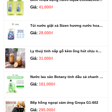
Giá:
41.000₫
Túi nước giặt xả Sizen hương nước hoa 500 ml
Giá:
28.000₫
Ly thuỷ tinh nắp gỗ kèm ống hút chịu nhiệt 500ml
Giá:
31.000₫
Nước lau sàn Botany tinh dầu sả chanh chai 3.9kg
Giá:
161.000₫
Bếp hồng ngoại cảm ứng Gropa G1-602
Giá:
295.000₫