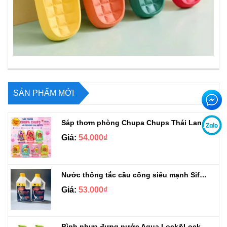
SẢN PHẨM MỚI
Sáp thơm phòng Chupa Chups Thái Lan 230g
Giá:
54.000₫
Nước thông tắc cầu cống siêu mạnh Sifa 1.4kg
Giá:
53.000₫
Bình nhựa đựng nước Aqua Lock&Lock 2.1L