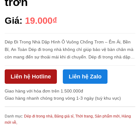
trơn
Giá:
19.000₫
Dép Đi Trong Nhà Dập Hình Ô Vuông Chống Trơn – Êm Ái, Bền
Bỉ, An Toàn Dép đi trong nhà không chỉ giúp bảo vệ bàn chân mà
còn mang đến sự thoải mái khi di chuyển. Dép đi trong nhà dập
hình ô vuông chống trơn là lựa chọn hoàn hảo với thiết kế thời t...
Liên hệ Hotline
Liên hệ Zalo
Giao hàng với hóa đơn trên 1.500.000đ
Giao hàng nhanh chóng trong vòng 1-3 ngày (tuỳ khu vực)
Danh mục:
Dép đi trong nhà,
Bảng giá sỉ,
Thời trang,
Sản phẩm mới,
Hàng
mới về,