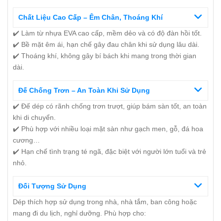
Chất Liệu Cao Cấp – Êm Chân, Thoáng Khí
✔️ Làm từ nhựa EVA cao cấp, mềm dẻo và có độ đàn hồi tốt.
✔️ Bề mặt êm ái, hạn chế gây đau chân khi sử dụng lâu dài.
✔️ Thoáng khí, không gây bí bách khi mang trong thời gian
dài.
Đế Chống Trơn – An Toàn Khi Sử Dụng
✔️ Đế dép có rãnh chống trơn trượt, giúp bám sàn tốt, an toàn
khi di chuyển.
✔️ Phù hợp với nhiều loại mặt sàn như gạch men, gỗ, đá hoa
cương…
✔️ Hạn chế tình trạng té ngã, đặc biệt với người lớn tuổi và trẻ
nhỏ.
Đối Tượng Sử Dụng
Dép thích hợp sử dụng trong nhà, nhà tắm, ban công hoặc
mang đi du lịch, nghỉ dưỡng. Phù hợp cho: