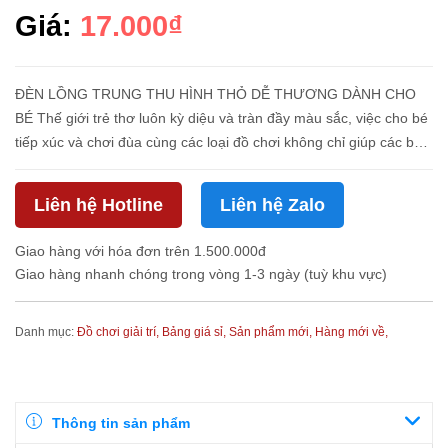
Giá:
17.000₫
ĐÈN LỒNG TRUNG THU HÌNH THỎ DỄ THƯƠNG DÀNH CHO
BÉ Thế giới trẻ thơ luôn kỳ diệu và tràn đầy màu sắc, việc cho bé
tiếp xúc và chơi đùa cùng các loại đồ chơi không chỉ giúp các bé
có những giờ chơi vui vẻ mà còn giúp hình thành tư duy, tăng
cường k...
Liên hệ Hotline
Liên hệ Zalo
Giao hàng với hóa đơn trên 1.500.000đ
Giao hàng nhanh chóng trong vòng 1-3 ngày (tuỳ khu vực)
Danh mục:
Đồ chơi giải trí,
Bảng giá sỉ,
Sản phẩm mới,
Hàng mới về,
Thông tin sản phẩm