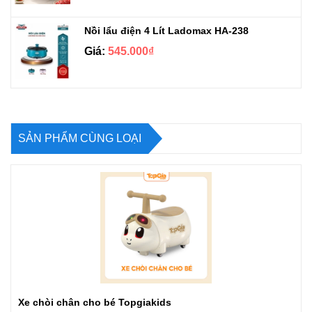
Nồi lẩu điện 4 Lít Ladomax HA-238
Giá:
545.000₫
SẢN PHẨM CÙNG LOẠI
Xe chòi chân cho bé Topgiakids