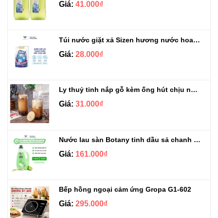
Giá:
41.000₫
Túi nước giặt xả Sizen hương nước hoa 500 ml
Giá:
28.000₫
Ly thuỷ tinh nắp gỗ kèm ống hút chịu nhiệt 500ml
Giá:
31.000₫
Nước lau sàn Botany tinh dầu sả chanh chai 3.9kg
Giá:
161.000₫
Bếp hồng ngoại cảm ứng Gropa G1-602
Giá:
295.000₫