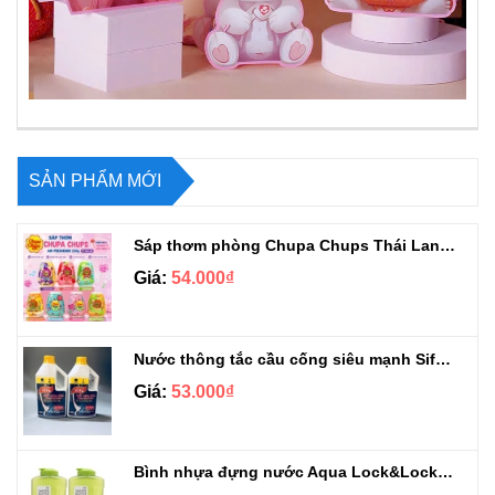
SẢN PHẨM MỚI
Sáp thơm phòng Chupa Chups Thái Lan 230g
Giá:
54.000₫
Nước thông tắc cầu cống siêu mạnh Sifa 1.4kg
Giá:
53.000₫
Bình nhựa đựng nước Aqua Lock&Lock 2.1L