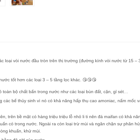
ác loại vòi nước đầu tròn trên thị trường (đường kính vòi nước từ 15 – 
 nước tốt hơn các loại 3 – 5 tầng lọc khác. 😘😘😘
 toàn bộ chất bẩn trong nước như các loại bùn đất, cặn, gỉ sét…
ng các bể thủy sinh vì nó có khả năng hấp thụ cao amoniac, nấm mốc v
ên, trên bề mặt có hàng triệu triệu lỗ nhỏ li ti nên đá maifan có khả nă
huẩn có trong nước. Ngoài ra còn loại trừ mùi và ngăn chặn sự phân hủ
hòng khuẩn, khử mùi.
ân bằng độ pH của nước.