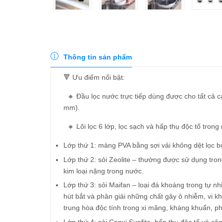
Thông tin sản phẩm
🔻 Ưu điểm nổi bật:
🔸 Đầu lọc nước trực tiếp dùng được cho tất cả c
mm).
🔸 Lõi lọc 6 lớp, lọc sạch và hấp thụ độc tố trong
Lớp thứ 1: màng PVA bằng sợi vải không dệt lọc bỏ
Lớp thứ 2: sỏi Zeolite – thường được sử dụng tro
kim loại nặng trong nước.
Lớp thứ 3: sỏi Maifan – loại đá khoáng trong tự nhi
hút bắt và phân giải những chất gây ô nhiễm, vi k
trung hòa độc tính trong xi măng, kháng khuẩn, p
Lớp thứ 4: sỏi Canxi Sunfite, hấp thụ độc tố và c