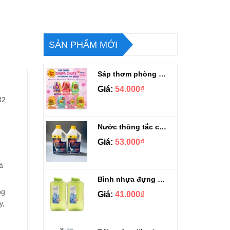
SẢN PHẨM MỚI
Sáp thơm phòng Chupa Chups Thái Lan 230g
Giá:
54.000₫
32
Nước thông tắc cầu cống siêu mạnh Sifa 1.4kg
Giá:
53.000₫
à
Bình nhựa đựng nước Aqua Lock&Lock 2.1L
ng
Giá:
41.000₫
y,