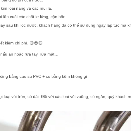
 kim loại nặng và các mùi lạ.
i lần cuối các chất lơ lửng, cặn bẩn.
iây sau khi lọc nước, khách hàng đã có thể sử dụng ngay lập tức mà 
iết kiệm chi phí. 😉😉😉
ếp nấu ăn hoặc rửa tay, rửa mặt…
oăng bằng cao su PVC + co bằng kẽm không gỉ
oại vòi tròn, cổ dài. Đối với các loài vòi vuông, cổ ngắn, quý khách 