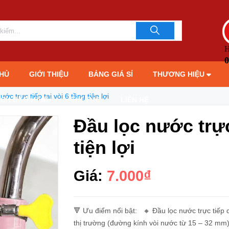
LIÊN HỆ TƯ 
093706189
H
0
HỦ
GIỚI THIỆU
BẢNG GIÁ SỈ
THƯƠNG HIỆU
ước trực tiếp tại vòi 6 tầng tiện lợi
ÁCH BẢO HÀNH
TIN TỨC
LIÊN HỆ
Đầu lọc nước trực 
tiện lợi
Giá:
7.000₫
🔻 Ưu điểm nổi bật: 🔸 Đầu lọc nước trực tiếp d
thị trường (đường kính vòi nước từ 15 – 32 mm).