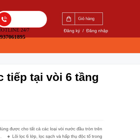
VẤN
LIÊN HỆ ĐẶT HÀNG
5
0937061895
Giỏ hàng
OTLINE 24/7
Đăng ký
/
Đăng nhập
937061895
tiếp tại vòi 6 tầng
ùng được cho tất cả các loại vòi nước đầu tròn trên
 🔸 Lõi lọc 6 lớp, lọc sạch và hấp thụ độc tố trong