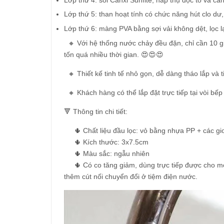
Lớp thứ 5: than hoạt tính có chức năng hút clo dư,
Lớp thứ 6: màng PVA bằng sợi vải không dệt, lọc lạ
🔸 Với hệ thống nước chảy đều đặn, chỉ cần 10 g
tốn quá nhiều thời gian. 😍😍😍
🔸 Thiết kế tinh tế nhỏ gọn, dễ dàng tháo lắp và t
🔸 Khách hàng có thể lắp đặt trực tiếp tại vòi b
🔻 Thông tin chi tiết:
🌵 Chất liệu đầu lọc: vỏ bằng nhựa PP + các gi
🌵 Kích thước: 3x7.5cm
🌵 Màu sắc: ngẫu nhiên
🌵 Có co tăng giảm, dùng trực tiếp được cho mọi l
thêm cút nối chuyển đổi ở tiệm điện nước.