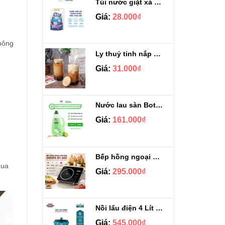
Túi nước giặt xả Sizen hương nước hoa 500 ml
Giá:
28.000₫
không
Ly thuỷ tinh nắp gỗ kèm ống hút chịu nhiệt 500ml
Giá:
31.000₫
Nước lau sàn Botany tinh dầu sả chanh chai 3.9kg
Giá:
161.000₫
Bếp hồng ngoại cảm ứng Gropa G1-602
mua
Giá:
295.000₫
Nồi lẩu điện 4 Lít Ladomax HA-238
Giá:
545.000₫