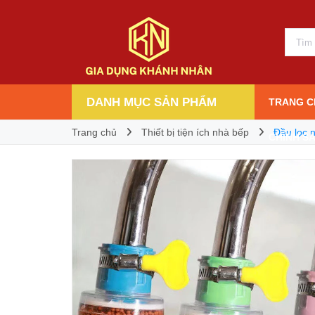
Đầu lọc nước trực tiếp tại vòi 6 tầng tiện lợi
7.000₫
Giá bán:
DANH MỤC SẢN PHẨM
TRANG C
Trang chủ
Thiết bị tiện ích nhà bếp
Đầu lọc n
CHÍNH S