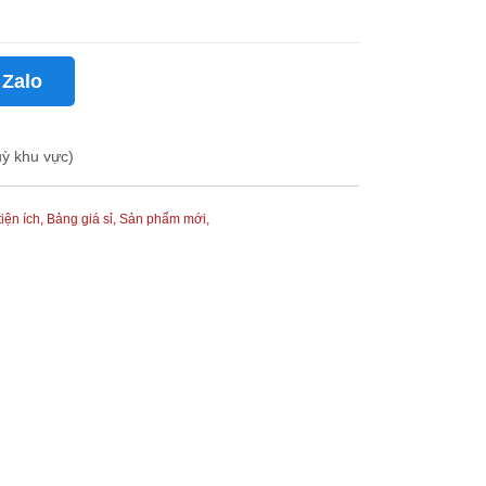
 Zalo
uỳ khu vực)
tiện ích,
Bảng giá sỉ,
Sản phẩm mới,