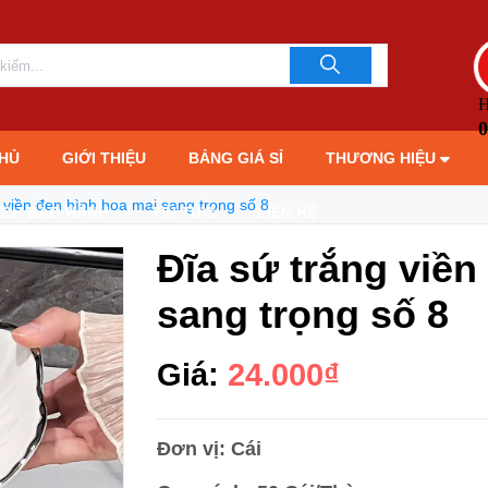
ng số 8
LIÊN HỆ TƯ 
093706189
H
0
HỦ
GIỚI THIỆU
BẢNG GIÁ SỈ
THƯƠNG HIỆU
 viền đen hình hoa mai sang trọng số 8
ÁCH BẢO HÀNH
TIN TỨC
LIÊN HỆ
Đĩa sứ trắng viền
sang trọng số 8
Giá:
24.000₫
Đơn vị: Cái