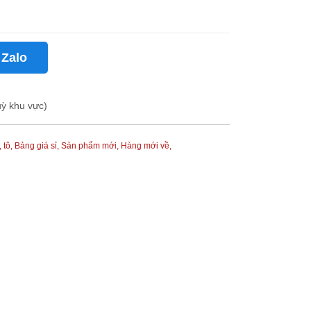
 Zalo
uỳ khu vực)
 tô,
Bảng giá sỉ,
Sản phẩm mới,
Hàng mới về,