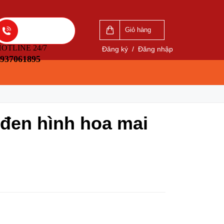
VẤN
LIÊN HỆ ĐẶT HÀNG
5
0937061895
Giỏ hàng
OTLINE 24/7
Đăng ký
/
Đăng nhập
937061895
 đen hình hoa mai