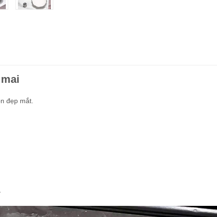
 mai
ón đẹp mắt.
y