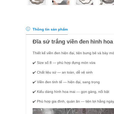
Thông tin sản phẩm
Đĩa sứ trắng viền đen hình hoa
Thiết kế viền đen hiện đại, tiện bưng bê và bày m
✔️ Size số 8 — phù hợp đựng món vừa
✔️ Chất liệu sứ — an toàn, dễ vệ sinh
✔️ Viền đen tinh tế — hiện đại, sang trọng
✔️ Kiểu dáng hình hoa mai — gọn gàng, nổi bật
✔️ Phù hợp gia đình, quán ăn — tiện lợi hằng ngà