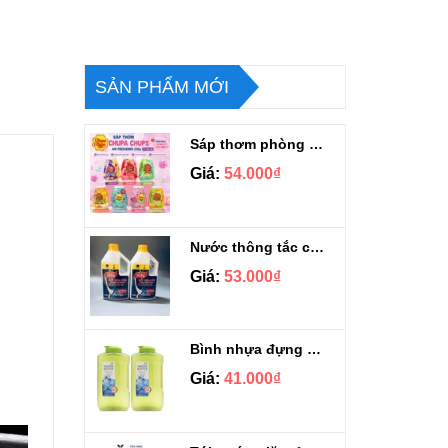
SẢN PHẨM MỚI
Sáp thơm phòng Chupa Chups Thái Lan 230g
Giá:
54.000₫
Nước thông tắc cầu cống siêu mạnh Sifa 1.4kg
Giá:
53.000₫
Bình nhựa đựng nước Aqua Lock&Lock 2.1L
Giá:
41.000₫