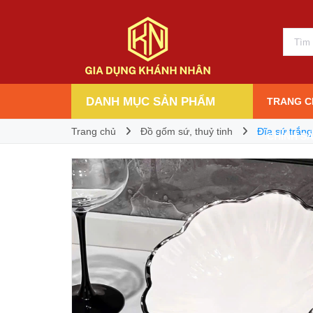
Đĩa sứ trắng viền đen hình hoa mai sang trọ
24.000₫
Giá bán:
DANH MỤC SẢN PHẨM
TRANG C
Trang chủ
Đồ gốm sứ, thuỷ tinh
Đĩa sứ trắng
CHÍNH S