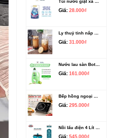
Túi nước giặt xả Sizen hương nước hoa 500 ml
Giá:
28.000₫
Ly thuỷ tinh nắp gỗ kèm ống hút chịu nhiệt 500ml
Giá:
31.000₫
Nước lau sàn Botany tinh dầu sả chanh chai 3.9kg
Giá:
161.000₫
Bếp hồng ngoại cảm ứng Gropa G1-602
Giá:
295.000₫
Nồi lẩu điện 4 Lít Ladomax HA-238
Giá:
545.000₫