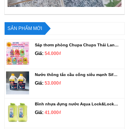
SẢN PHẨM MỚI
Sáp thơm phòng Chupa Chups Thái Lan 230g
Giá:
54.000₫
Nước thông tắc cầu cống siêu mạnh Sifa 1.4kg
Giá:
53.000₫
Bình nhựa đựng nước Aqua Lock&Lock 2.1L
Giá:
41.000₫