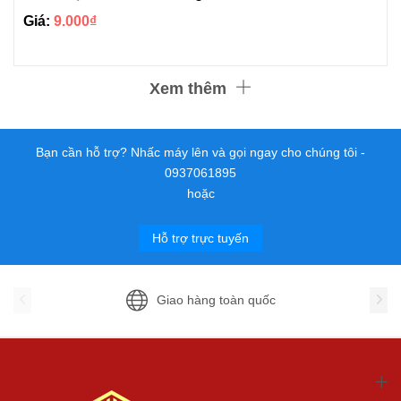
Giá:
9.000₫
Xem thêm
Bạn cần hỗ trợ? Nhấc máy lên và gọi ngay cho chúng tôi -
0937061895
hoặc
Hỗ trợ trực tuyến
Giao hàng toàn quốc