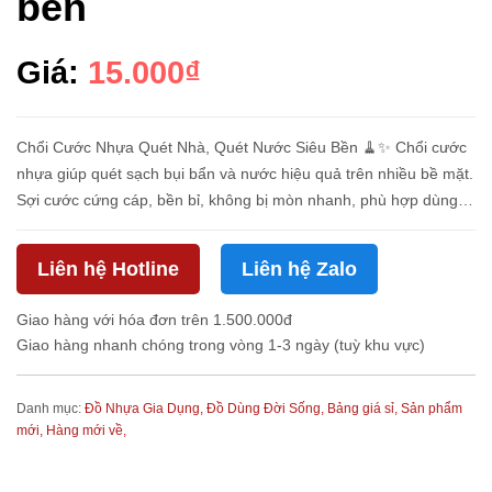
bền
Giá:
15.000₫
Chổi Cước Nhựa Quét Nhà, Quét Nước Siêu Bền 🧹✨ Chổi cước
nhựa giúp quét sạch bụi bẩn và nước hiệu quả trên nhiều bề mặt.
Sợi cước cứng cáp, bền bỉ, không bị mòn nhanh, phù hợp dùng
trong nhà và ngoài trời. Thiết kế chắc chắn, dễ sử dụng, hỗ trợ
v...
Liên hệ Hotline
Liên hệ Zalo
Giao hàng với hóa đơn trên 1.500.000đ
Giao hàng nhanh chóng trong vòng 1-3 ngày (tuỳ khu vực)
Danh mục:
Đồ Nhựa Gia Dụng,
Đồ Dùng Đời Sống,
Bảng giá sỉ,
Sản phẩm
mới,
Hàng mới về,