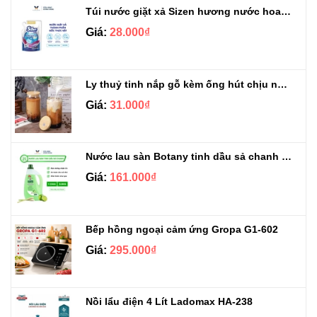
Túi nước giặt xả Sizen hương nước hoa 500 ml
Giá:
28.000₫
Ly thuỷ tinh nắp gỗ kèm ống hút chịu nhiệt 500ml
Giá:
31.000₫
Nước lau sàn Botany tinh dầu sả chanh chai 3.9kg
Giá:
161.000₫
Bếp hồng ngoại cảm ứng Gropa G1-602
Giá:
295.000₫
Nồi lẩu điện 4 Lít Ladomax HA-238