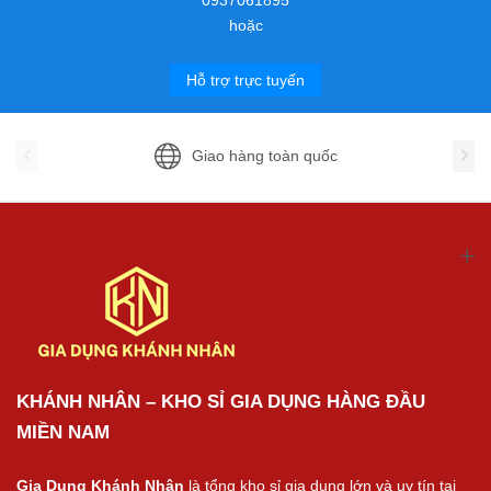
hoặc
Hỗ trợ trực tuyến
Giao hàng toàn quốc
KHÁNH NHÂN – KHO SỈ GIA DỤNG HÀNG ĐẦU
MIỀN NAM
Gia Dụng Khánh Nhân
là tổng kho sỉ gia dụng lớn và uy tín tại