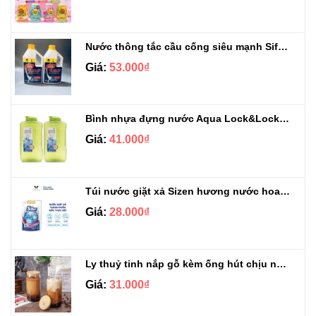
Nước thông tắc cầu cống siêu mạnh Sifa 1.4kg
Giá:
53.000₫
Bình nhựa đựng nước Aqua Lock&Lock 2.1L
Giá:
41.000₫
Túi nước giặt xả Sizen hương nước hoa 500 ml
Giá:
28.000₫
Ly thuỷ tinh nắp gỗ kèm ống hút chịu nhiệt 500ml
Giá:
31.000₫