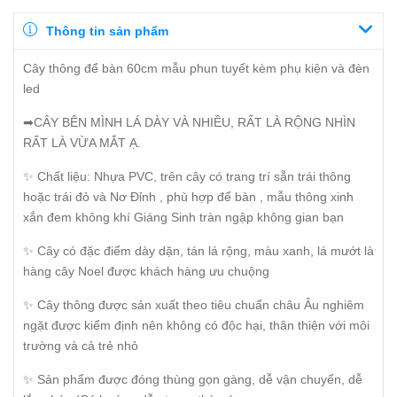
Thông tin sản phẩm
Cây thông để bàn 60cm mẫu phun tuyết kèm phụ kiện và đèn
led
➡CÂY BÊN MÌNH LÁ DÀY VÀ NHIỀU, RẤT LÀ RỘNG NHÌN
RẤT LÀ VỪA MẮT Ạ.
✨ Chất liệu: Nhựa PVC, trên cây có trang trí sẵn trái thông
hoặc trái đỏ và Nơ Đỉnh , phù hợp để bàn , mẫu thông xinh
xắn đem không khí Giáng Sinh tràn ngập không gian bạn
✨ Cây có đặc điểm dày dặn, tán lá rộng, màu xanh, lá mướt là
hàng cây Noel được khách hàng ưu chuộng
✨ Cây thông được sản xuất theo tiêu chuẩn châu Âu nghiêm
ngặt được kiểm định nên không có độc hại, thân thiện với môi
trường và cả trẻ nhỏ
✨ Sản phẩm được đóng thùng gọn gàng, dễ vận chuyển, dễ