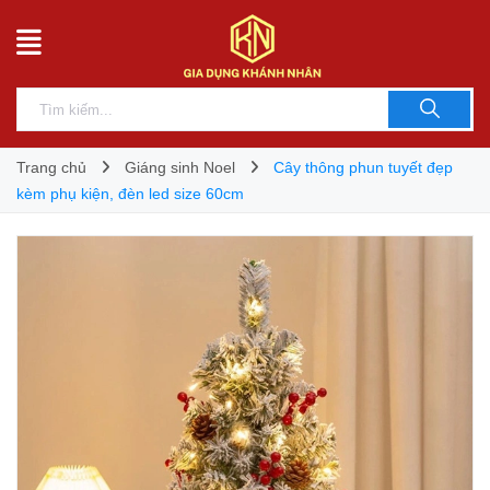
Trang chủ
Giáng sinh Noel
Cây thông phun tuyết đẹp
kèm phụ kiện, đèn led size 60cm