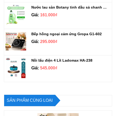
Nước lau sàn Botany tinh dầu sả chanh chai 3.9kg
Giá:
161.000₫
Bếp hồng ngoại cảm ứng Gropa G1-602
Giá:
295.000₫
Nồi lẩu điện 4 Lít Ladomax HA-238
Giá:
545.000₫
SẢN PHẨM CÙNG LOẠI