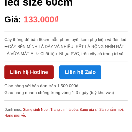
led size 60cm
Giá:
133.000₫
Cây thông để bàn 60cm mẫu phun tuyết kèm phụ kiện và đèn led
➡CÂY BÊN MÌNH LÁ DÀY VÀ NHIỀU, RẤT LÀ RỘNG NHÌN RẤT
LÀ VỪA MẮT Ạ. ✨ Chất liệu: Nhựa PVC, trên cây có trang trí sẵn
trái thông hoặc trái đỏ và Nơ Đỉnh , phù hợp để bàn , mẫu thông
xinh xắ...
Liên hệ Hotline
Liên hệ Zalo
Giao hàng với hóa đơn trên 1.500.000đ
Giao hàng nhanh chóng trong vòng 1-3 ngày (tuỳ khu vực)
Danh mục:
Giáng sinh Noel,
Trang trí nhà cửa,
Bảng giá sỉ,
Sản phẩm mới,
Hàng mới về,