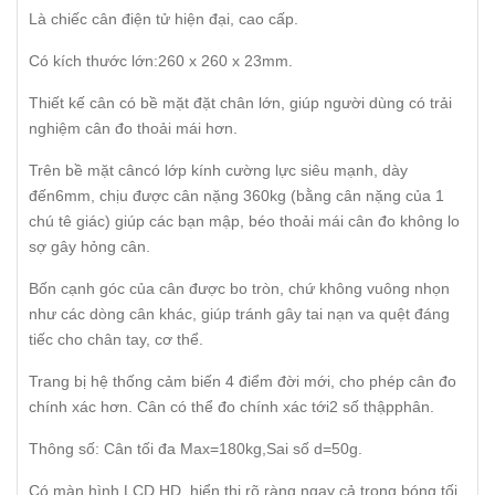
Là chiếc cân điện tử hiện đại, cao cấp.
Có kích thước lớn:260 x 260 x 23mm.
Thiết kế cân có bề mặt đặt chân lớn, giúp người dùng có trải
nghiệm cân đo thoải mái hơn.
Trên bề mặt câncó lớp kính cường lực siêu mạnh, dày
đến6mm, chịu được cân nặng 360kg (bằng cân nặng của 1
chú tê giác) giúp các bạn mập, béo thoải mái cân đo không lo
sợ gây hỏng cân.
Bốn cạnh góc của cân được bo tròn, chứ không vuông nhọn
như các dòng cân khác, giúp tránh gây tai nạn va quệt đáng
tiếc cho chân tay, cơ thể.
Trang bị hệ thống cảm biến 4 điểm đời mới, cho phép cân đo
chính xác hơn. Cân có thể đo chính xác tới2 số thậpphân.
Thông số: Cân tối đa Max=180kg,Sai số d=50g.
Có màn hình LCD HD, hiển thị rõ ràng ngay cả trong bóng tối.