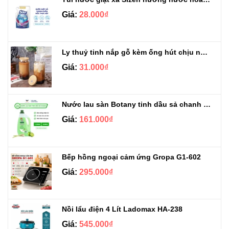
Giá:
28.000₫
Ly thuỷ tinh nắp gỗ kèm ống hút chịu nhiệt 500ml
Giá:
31.000₫
Nước lau sàn Botany tinh dầu sả chanh chai 3.9kg
Giá:
161.000₫
Bếp hồng ngoại cảm ứng Gropa G1-602
Giá:
295.000₫
Nồi lẩu điện 4 Lít Ladomax HA-238
Giá:
545.000₫