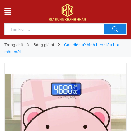
Trang chủ
Bảng giá sỉ
Cân điện tử hình heo siêu hot
mẫu mới