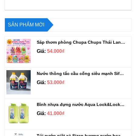
SẢN PHẨM MỚI
Sáp thơm phòng Chupa Chups Thái Lan 230g
Giá:
54.000₫
Nước thông tắc cầu cống siêu mạnh Sifa 1.4kg
Giá:
53.000₫
Bình nhựa đựng nước Aqua Lock&Lock 2.1L
Giá:
41.000₫
Túi nước giặt xả Sizen hương nước hoa 500 ml