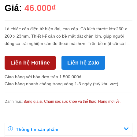
Giá:
46.000₫
Là chiếc cân điện tử hiện đại, cao cấp. Có kích thước lớn:260 x
260 x 23mm. Thiết kế cân có bề mặt đặt chân lớn, giúp người
dùng có trải nghiệm cân đo thoải mái hơn. Trên bề mặt câncó lớp
kính cường lực siêu mạnh, dày đến6mm, chịu được cân nặng
36...
Liên hệ Hotline
Liên hệ Zalo
Giao hàng với hóa đơn trên 1.500.000đ
Giao hàng nhanh chóng trong vòng 1-3 ngày (tuỳ khu vực)
Danh mục:
Bảng giá sỉ,
Chăm sóc sức khoẻ và thể thao,
Hàng mới về,
Thông tin sản phẩm