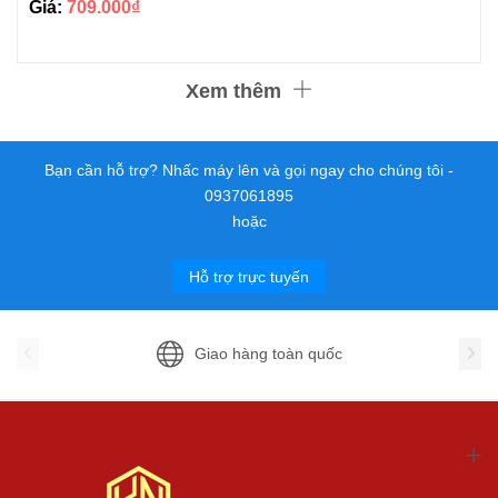
Giá:
709.000₫
Xem thêm
Bạn cần hỗ trợ? Nhấc máy lên và gọi ngay cho chúng tôi -
0937061895
hoặc
Hỗ trợ trực tuyến
Giao hàng toàn quốc