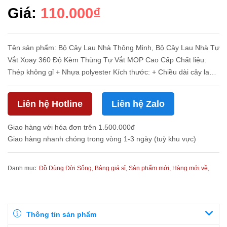
Giá:
110.000₫
Tên sản phẩm: Bộ Cây Lau Nhà Thông Minh, Bộ Cây Lau Nhà Tự
Vắt Xoay 360 Độ Kèm Thùng Tự Vắt MOP Cao Cấp Chất liệu:
Thép không gỉ + Nhựa polyester Kích thước: + Chiều dài cây lau:
123cm + Bông lau: 33,5 x 12,5cm + Thùng lau: 40 x 23 x 22,5cm
Mà...
Liên hệ Hotline
Liên hệ Zalo
Giao hàng với hóa đơn trên 1.500.000đ
Giao hàng nhanh chóng trong vòng 1-3 ngày (tuỳ khu vực)
Danh mục:
Đồ Dùng Đời Sống,
Bảng giá sỉ,
Sản phẩm mới,
Hàng mới về,
Thông tin sản phẩm