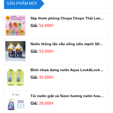
SẢN PHẨM MỚI
Sáp thơm phòng Chupa Chups Thái Lan 230g
Giá:
54.000₫
Nước thông tắc cầu cống siêu mạnh Sifa 1.4kg
Giá:
53.000₫
Bình nhựa đựng nước Aqua Lock&Lock 2.1L
Giá:
41.000₫
Túi nước giặt xả Sizen hương nước hoa 500 ml
Giá:
28.000₫