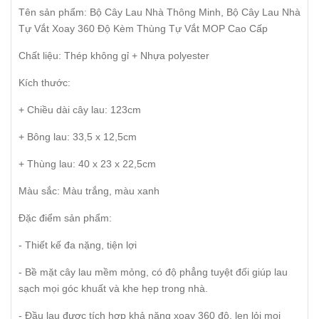
Tên sản phẩm: Bộ Cây Lau Nhà Thông Minh, Bộ Cây Lau Nhà
Tự Vắt Xoay 360 Độ Kèm Thùng Tự Vắt MOP Cao Cấp
Chất liệu: Thép không gỉ + Nhựa polyester
Kích thước:
+ Chiều dài cây lau: 123cm
+ Bông lau: 33,5 x 12,5cm
+ Thùng lau: 40 x 23 x 22,5cm
Màu sắc: Màu trắng, màu xanh
Đặc điểm sản phẩm:
- Thiết kế đa nặng, tiện lợi
- Bề mặt cây lau mềm mỏng, có độ phẳng tuyệt đối giúp lau
sạch mọi góc khuất và khe hẹp trong nhà.
- Đầu lau được tích hợp khả năng xoay 360 độ, len lỏi mọi