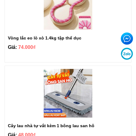
Vòng lắc eo lò xò 1.4kg tập thể dục
Giá:
74.000₫
Cây lau nhà tự vắt kèm 1 bông lau san hô
Giá:
48.000₫