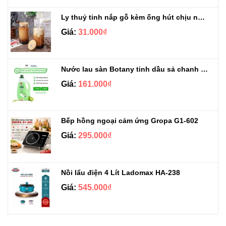
Ly thuỷ tinh nắp gỗ kèm ống hút chịu nhiệt 500ml
Giá:
31.000₫
Nước lau sàn Botany tinh dầu sả chanh chai 3.9kg
Giá:
161.000₫
Bếp hồng ngoại cảm ứng Gropa G1-602
Giá:
295.000₫
Nồi lẩu điện 4 Lít Ladomax HA-238
Giá:
545.000₫