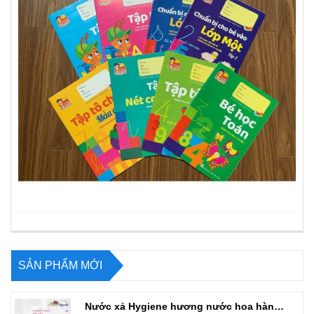
SẢN PHẨM MỚI
Nước xả Hygiene hương nước hoa hàng chuẩn Thái can 3L3