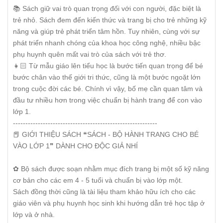
📚 Sách giữ vai trò quan trọng đối với con người, đặc biệt là
trẻ nhỏ. Sách đem đến kiến thức và trang bị cho trẻ những kỹ
năng và giúp trẻ phát triển tâm hồn. Tuy nhiên, cùng với sự
phát triển nhanh chóng của khoa học công nghệ, nhiều bậc
phụ huynh quên mất vai trò của sách với trẻ thơ.
👧🏻 Từ mẫu giáo lên tiểu học là bước tiến quan trọng để bé
bước chân vào thế giới tri thức, cũng là một bước ngoặt lớn
trong cuộc đời các bé. Chính vì vậy, bố mẹ cần quan tâm và
đầu tư nhiều hơn trong việc chuẩn bị hành trang để con vào
lớp 1.
----------------------------------------------------------
📕 GIỚI THIỆU SÁCH ❝SÁCH - BỘ HÀNH TRANG CHO BÉ
VÀO LỚP 1❞ DÀNH CHO ĐỘC GIẢ NHÍ
✿ Bộ sách được soạn nhằm mục đích trang bị một số kỹ năng
cơ bản cho các em 4 - 5 tuổi và chuẩn bị vào lớp một.
Sách đồng thời cũng là tài liệu tham khảo hữu ích cho các
giáo viên và phụ huynh học sinh khi hướng dẫn trẻ học tập ở
lớp và ở nhà.