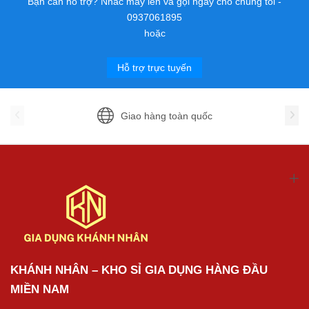
Bạn cần hỗ trợ? Nhấc máy lên và gọi ngay cho chúng tôi -
0937061895
hoặc
Hỗ trợ trực tuyến
Giao hàng toàn quốc
KHÁNH NHÂN – KHO SỈ GIA DỤNG HÀNG ĐẦU
MIỀN NAM