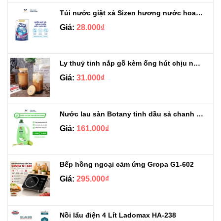
Túi nước giặt xả Sizen hương nước hoa 500 ml
Giá:
28.000₫
Ly thuỷ tinh nắp gỗ kèm ống hút chịu nhiệt 500ml
Giá:
31.000₫
Nước lau sàn Botany tinh dầu sả chanh chai 3.9kg
Giá:
161.000₫
Bếp hồng ngoại cảm ứng Gropa G1-602
Giá:
295.000₫
Nồi lẩu điện 4 Lít Ladomax HA-238