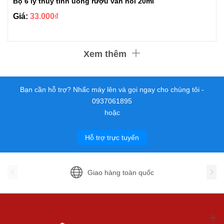
Bộ 6 ly thuỷ tinh uống rượu vân nổi 20ml
Giá:
33.000₫
Xem thêm
Bạn cần hỗ trợ? Nhấc máy lên và gọi ngay cho chúng tôi -
0937061895
hoặc
Hỗ trợ trực tuyến
Giao hàng toàn quốc