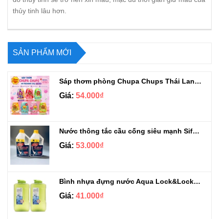
thủy tinh lâu hơn.
SẢN PHẨM MỚI
Sáp thơm phòng Chupa Chups Thái Lan 230g
Giá:
54.000₫
Nước thông tắc cầu cống siêu mạnh Sifa 1.4kg
Giá:
53.000₫
Bình nhựa đựng nước Aqua Lock&Lock 2.1L
Giá:
41.000₫