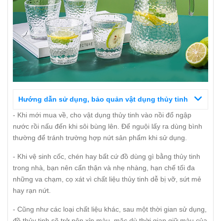
Hướng dẫn sử dụng, bảo quản vật dụng thủy tinh
- Khi mới mua về, cho vật dụng thủy tinh vào nồi đổ ngập
nước rồi nấu đến khi sôi bùng lên. Để nguội lấy ra dùng bình
thường để tránh trường hợp nứt sản phẩm khi sử dụng.
- Khi vệ sinh cốc, chén hay bất cứ đồ dùng gì bằng thủy tinh
trong nhà, bạn nên cẩn thận và nhẹ nhàng, hạn chế tối đa
những va chạm, cọ xát vì chất liệu thủy tinh dễ bị vỡ, sứt mẻ
hay rạn nứt.
- Cũng như các loại chất liệu khác, sau một thời gian sử dụng,
đồ thủy tinh sẽ trở nên xỉn màu, mặc dù thời gian giữ màu của