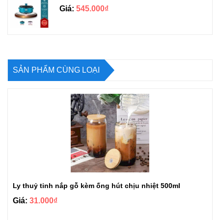
Giá:
545.000₫
SẢN PHẨM CÙNG LOẠI
Ly thuỷ tinh nắp gỗ kèm ống hút chịu nhiệt 500ml
Giá:
31.000₫