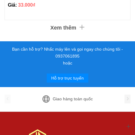
Giá:
33.000₫
Xem thêm
Bạn cần hỗ trợ? Nhấc máy lên và gọi ngay cho chúng tôi -
0937061895
hoặc
Hỗ trợ trực tuyến
Giao hàng toàn quốc