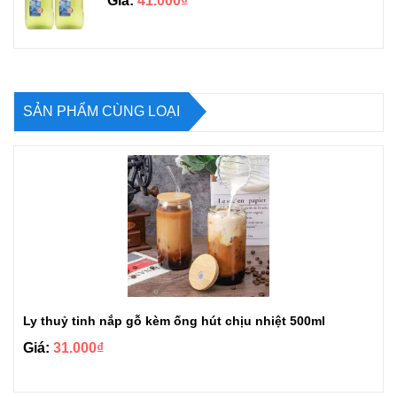
Giá:
41.000₫
SẢN PHẨM CÙNG LOẠI
Ly thuỷ tinh nắp gỗ kèm ống hút chịu nhiệt 500ml
Giá:
31.000₫