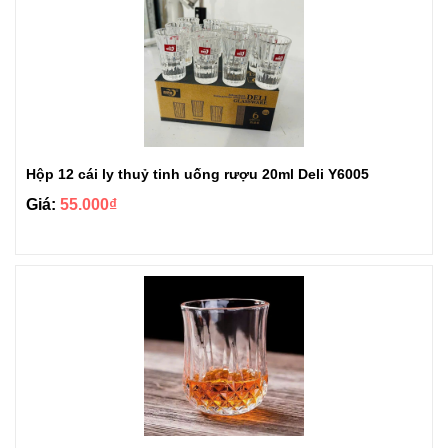
Hộp 12 cái ly thuỷ tinh uống rượu 20ml Deli Y6005
Giá:
55.000₫