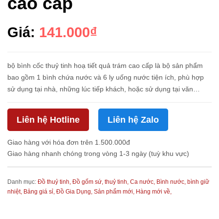
cao cấp
Giá:
141.000₫
bộ bình cốc thuỷ tinh hoạ tiết quả trám cao cấp là bộ sản phẩm
bao gồm 1 bình chứa nước và 6 ly uống nước tiện ích, phù hợp
sử dụng tại nhà, những lúc tiếp khách, hoặc sử dụng tại văn
phòng làm việc, phòng họp. Bộ bình ly được làm bằng chất l...
Liên hệ Hotline
Liên hệ Zalo
Giao hàng với hóa đơn trên 1.500.000đ
Giao hàng nhanh chóng trong vòng 1-3 ngày (tuỳ khu vực)
Danh mục:
Đồ thuỷ tinh,
Đồ gốm sứ, thuỷ tinh,
Ca nước, Bình nước, bình giữ
nhiệt,
Bảng giá sỉ,
Đồ Gia Dụng,
Sản phẩm mới,
Hàng mới về,