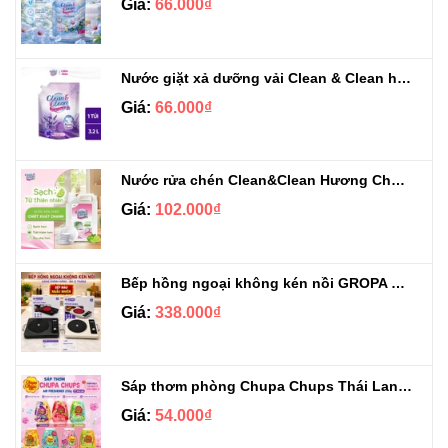
Giá:
66.000₫
Nước giặt xả dưỡng vải Clean & Clean hương Violet 3.2kg
Giá:
66.000₫
Nước rửa chén Clean&Clean Hương Chanh Can 5L
Giá:
102.000₫
Bếp hồng ngoại không kén nồi GROPA G1-608
Giá:
338.000₫
Sáp thơm phòng Chupa Chups Thái Lan 230g
Giá:
54.000₫