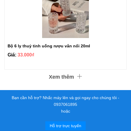
Bộ 6 ly thuỷ tinh uống rượu vân nổi 20ml
Giá:
33.000₫
Xem thêm
Bạn cần hỗ trợ? Nhấc máy lên và gọi ngay cho chúng tôi -
0937061895
hoặc
Hỗ trợ trực tuyến