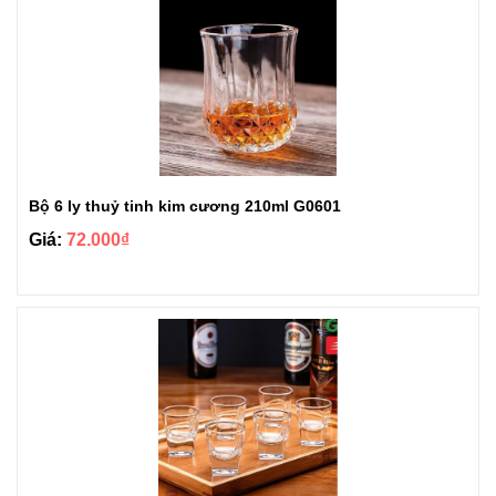
Bộ 6 ly thuỷ tinh kim cương 210ml G0601
Giá:
72.000₫