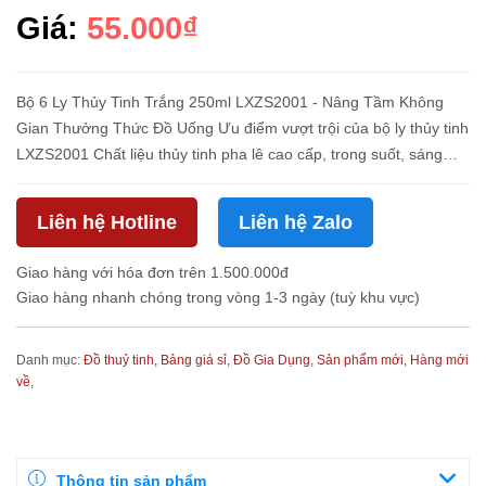
Giá:
55.000₫
Bộ 6 Ly Thủy Tinh Trắng 250ml LXZS2001 - Nâng Tầm Không
Gian Thưởng Thức Đồ Uống Ưu điểm vượt trội của bộ ly thủy tinh
LXZS2001 Chất liệu thủy tinh pha lê cao cấp, trong suốt, sáng
bóng và chịu nhiệt tốt Thiết kế họa tiết kim cương cắt xẻ tinh xả...
Liên hệ Hotline
Liên hệ Zalo
Giao hàng với hóa đơn trên 1.500.000đ
Giao hàng nhanh chóng trong vòng 1-3 ngày (tuỳ khu vực)
Danh mục:
Đồ thuỷ tinh,
Bảng giá sỉ,
Đồ Gia Dụng,
Sản phẩm mới,
Hàng mới
về,
Thông tin sản phẩm