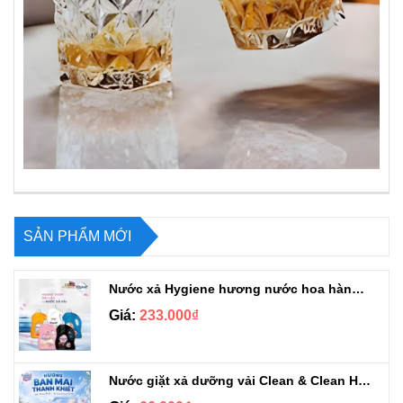
SẢN PHẨM MỚI
Nước xả Hygiene hương nước hoa hàng chuẩn Thái can 3L3
Giá:
233.000₫
Nước giặt xả dưỡng vải Clean & Clean Hương Ban Mai 3.2kg