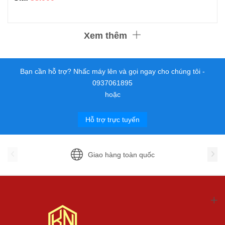
Xem thêm
Bạn cần hỗ trợ? Nhấc máy lên và gọi ngay cho chúng tôi -
0937061895
hoặc
Hỗ trợ trực tuyến
Giao hàng toàn quốc