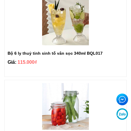
Bộ 6 ly thuỷ tinh sinh tố vân sọc 340ml BQL017
Giá:
115.000₫