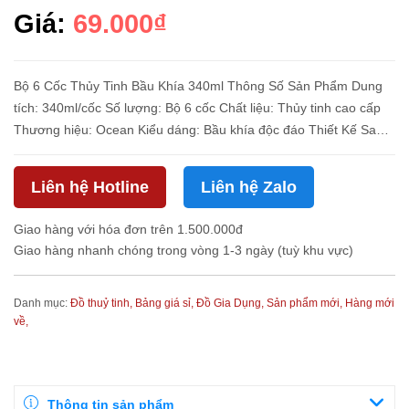
Giá:
69.000₫
Bộ 6 Cốc Thủy Tinh Bầu Khía 340ml Thông Số Sản Phẩm Dung
tích: 340ml/cốc Số lượng: Bộ 6 cốc Chất liệu: Thủy tinh cao cấp
Thương hiệu: Ocean Kiểu dáng: Bầu khía độc đáo Thiết Kế Sang
Trọng Cho Bàn Tiệc Chất Lượng Vượt Trội Thủy tinh cao cấp
trong...
Liên hệ Hotline
Liên hệ Zalo
Giao hàng với hóa đơn trên 1.500.000đ
Giao hàng nhanh chóng trong vòng 1-3 ngày (tuỳ khu vực)
Danh mục:
Đồ thuỷ tinh,
Bảng giá sỉ,
Đồ Gia Dụng,
Sản phẩm mới,
Hàng mới
về,
Thông tin sản phẩm