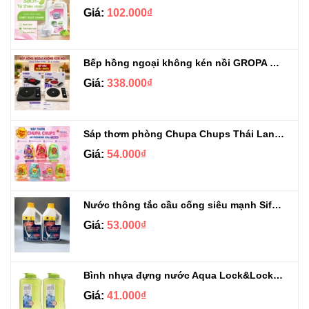
Giá:
102.000₫
Bếp hồng ngoại không kén nồi GROPA G1-608
Giá:
338.000₫
Sáp thơm phòng Chupa Chups Thái Lan 230g
Giá:
54.000₫
Nước thông tắc cầu cống siêu mạnh Sifa 1.4kg
Giá:
53.000₫
Bình nhựa đựng nước Aqua Lock&Lock 2.1L
Giá:
41.000₫