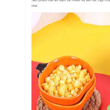
Sản phẩm bát ăn dặm về nhiều và liên tục cập nh
nhé.