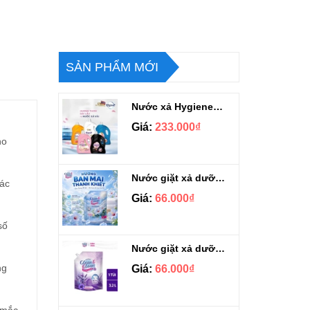
SẢN PHẨM MỚI
Nước xả Hygiene hương nước hoa hàng chuẩn Thái can 3L3
Giá:
233.000₫
ho
Nước giặt xả dưỡng vải Clean & Clean Hương Ban Mai 3.2kg
các
Giá:
66.000₫
số
Nước giặt xả dưỡng vải Clean & Clean hương Violet 3.2kg
ng
Giá:
66.000₫