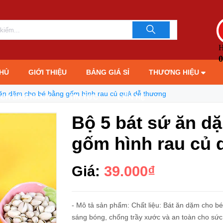
Bộ 5 bát sứ ăn dặm cho bé bằng gốm hình rau củ quả dễ thương
LIÊN HỆ TƯ 
093706189
H
0
HỦ
GIỚI THIỆU
BẢNG GIÁ SỈ
THƯƠNG HIỆU
 ăn dặm cho bé bằng gốm hình rau củ quả dễ thương
ÁCH BẢO HÀNH
TIN TỨC
LIÊN HỆ
Bộ 5 bát sứ ăn d
gốm hình rau củ 
Giá:
39.000₫
- Mô tả sản phẩm: Chất liệu: Bát ăn dặm cho b
sáng bóng, chống trầy xước và an toàn cho sứ