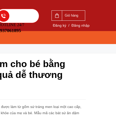
VẤN
LIÊN HỆ ĐẶT HÀNG
5
0937061895
Giỏ hàng
OTLINE 24/7
Đăng ký
/
Đăng nhập
937061895
ặm cho bé bằng
quả dễ thương
é được làm từ gốm sứ tráng men loại một cao cấp,
c khỏe của mẹ và bé. Mẫu mã các bát sứ ăn dặm