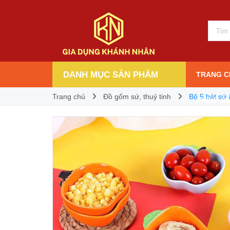
39.000₫
Giá bán:
DANH MỤC SẢN PHẨM
TRANG C
Trang chủ
Đồ gốm sứ, thuỷ tinh
Bộ 5 bát sứ
CHÍNH S