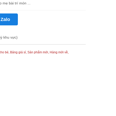
 mẹ bài trí món ...
 Zalo
uỳ khu vực)
cho bé,
Bảng giá sỉ,
Sản phẩm mới,
Hàng mới về,