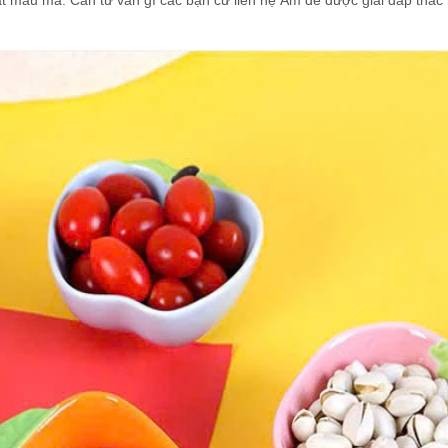
ật mẫu mã. Cần tư vấn gì các bạn cứ liên hệ Ấm để được giải đáp thắc