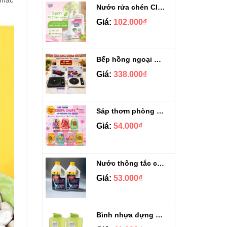
 mắc
Nước rửa chén Clean&Clean Hương Chanh Can 5L
Giá:
102.000₫
Bếp hồng ngoại không kén nồi GROPA G1-608
Giá:
338.000₫
Sáp thơm phòng Chupa Chups Thái Lan 230g
Giá:
54.000₫
Nước thông tắc cầu cống siêu mạnh Sifa 1.4kg
Giá:
53.000₫
Bình nhựa đựng nước Aqua Lock&Lock 2.1L