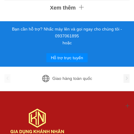
Xem thêm
Bạn cần hỗ trợ? Nhấc máy lên và gọi ngay cho chúng tôi -
0937061895
hoặc
Hỗ trợ trực tuyến
Giao hàng toàn quốc