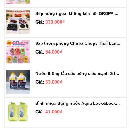
Bếp hồng ngoại không kén nồi GROPA G1-608
Giá:
338.000₫
Sáp thơm phòng Chupa Chups Thái Lan 230g
Giá:
54.000₫
Nước thông tắc cầu cống siêu mạnh Sifa 1.4kg
Giá:
53.000₫
Bình nhựa đựng nước Aqua Lock&Lock 2.1L
Giá:
41.000₫