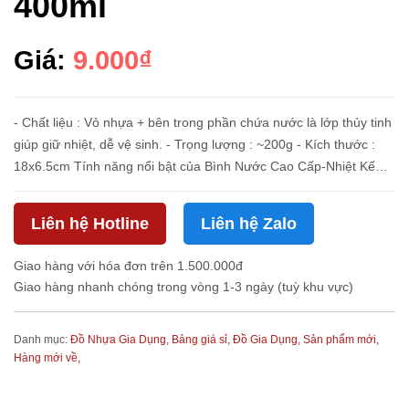
400ml
Giá:
9.000₫
- Chất liệu : Vỏ nhựa + bên trong phần chứa nước là lớp thủy tinh
giúp giữ nhiệt, dễ vệ sinh. - Trọng lượng : ~200g - Kích thước :
18x6.5cm Tính năng nổi bật của Bình Nước Cao Cấp-Nhiệt Kế
Thông Minh-Không Mùi - Thiết kế nhỏ gọn, tiện dụng. - Bình...
Liên hệ Hotline
Liên hệ Zalo
Giao hàng với hóa đơn trên 1.500.000đ
Giao hàng nhanh chóng trong vòng 1-3 ngày (tuỳ khu vực)
Danh mục:
Đồ Nhựa Gia Dụng,
Bảng giá sỉ,
Đồ Gia Dụng,
Sản phẩm mới,
Hàng mới về,