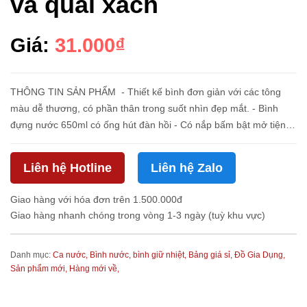
và quai xách
Giá:
31.000₫
THÔNG TIN SẢN PHẨM - Thiết kế bình đơn giản với các tông
màu dễ thương, có phần thân trong suốt nhìn đẹp mắt. - Bình
đựng nước 650ml có ống hút đàn hồi - Có nắp bấm bật mở tiện
lợi, nắp chống tràn nước. - Thích hợp cho: học sinh sinh viên v...
Liên hệ Hotline
Liên hệ Zalo
Giao hàng với hóa đơn trên 1.500.000đ
Giao hàng nhanh chóng trong vòng 1-3 ngày (tuỳ khu vực)
Danh mục:
Ca nước, Bình nước, bình giữ nhiệt,
Bảng giá sỉ,
Đồ Gia Dụng,
Sản phẩm mới,
Hàng mới về,