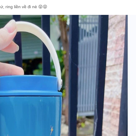
, ring liền về đi nè 😝😝