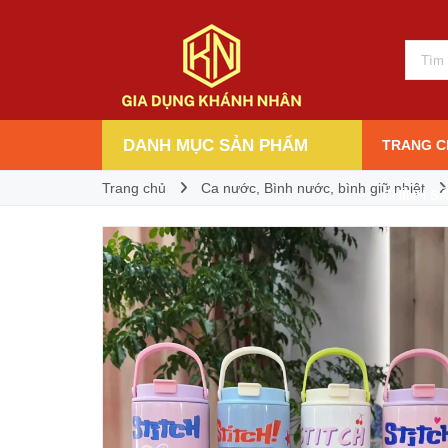
Bình nước giữ nhiệt có quai xách Labubu 90
80.000₫
Giá bán:
DANH MỤC SẢN PHẨM
TRANG C
Trang chủ
Ca nước, Bình nước, bình giữ nhiệt
CHÍNH S