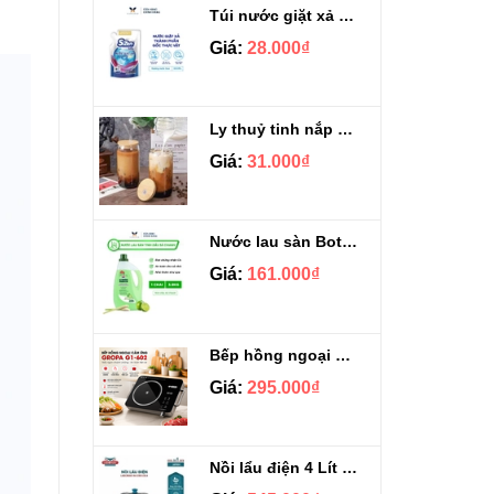
Túi nước giặt xả Sizen hương nước hoa 500 ml
Giá:
28.000₫
Ly thuỷ tinh nắp gỗ kèm ống hút chịu nhiệt 500ml
Giá:
31.000₫
Nước lau sàn Botany tinh dầu sả chanh chai 3.9kg
Giá:
161.000₫
Bếp hồng ngoại cảm ứng Gropa G1-602
Giá:
295.000₫
Nồi lẩu điện 4 Lít Ladomax HA-238