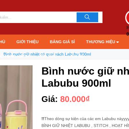
0ml
LIÊN HỆ TƯ 
093706189
H
0
HỦ
GIỚI THIỆU
BẢNG GIÁ SỈ
THƯƠNG HIỆU
Bình nước giữ nhiệt có quai xách Labubu 900ml
ÁCH BẢO HÀNH
TIN TỨC
LIÊN HỆ
Bình nước giữ nh
Labubu 900ml
Giá:
80.000₫
❗️❗️Theo dòng sự kiện của các em Labubu nàyy
BÌNH GIỮ NHIỆT LABUBU , STITCH , HOẠT HÌNH 