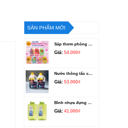
SẢN PHẨM MỚI
Sáp thơm phòng Chupa Chups Thái Lan 230g
Giá:
54.000₫
Nước thông tắc cầu cống siêu mạnh Sifa 1.4kg
Giá:
53.000₫
Bình nhựa đựng nước Aqua Lock&Lock 2.1L
Giá:
41.000₫