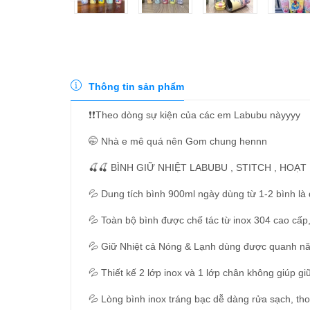
Thông tin sản phẩm
❗️❗️Theo dòng sự kiện của các em Labubu nàyyyy
🤭 Nhà e mê quá nên Gom chung hennn
🍒🍒 BÌNH GIỮ NHIỆT LABUBU , STITCH , HOẠT H
💦 Dung tích bình 900ml ngày dùng từ 1-2 bình là 
💦 Toàn bộ bình được chế tác từ inox 304 cao cấp
💦 Giữ Nhiệt cả Nóng & Lạnh dùng được quanh n
💦 Thiết kế 2 lớp inox và 1 lớp chân không giúp 
💦 Lòng bình inox tráng bạc dễ dàng rửa sạch, tho