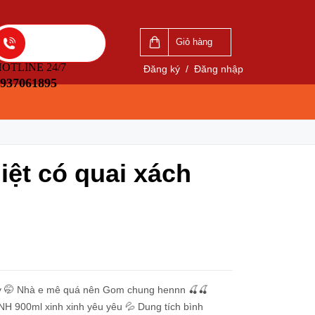
VẤN
LIÊN HỆ ĐẶT HÀNG
5
0937061895
Giỏ hàng
OTLINE 24/7
Đăng ký
/
Đăng nhập
937061895
iệt có quai xách
yy 🤭 Nhà e mê quá nên Gom chung hennn 🍒🍒
900ml xinh xinh yêu yêu 💦 Dung tích bình