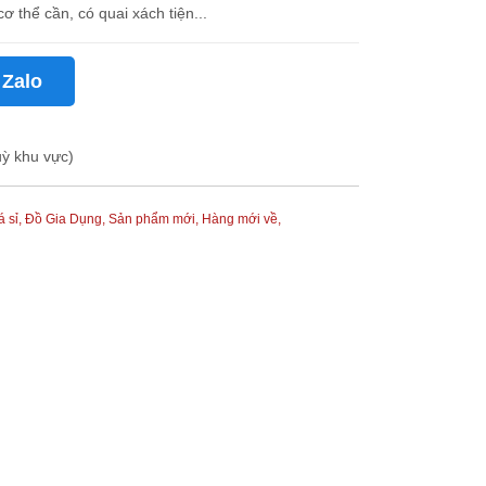
 thể cần, có quai xách tiện...
 Zalo
uỳ khu vực)
á sỉ,
Đồ Gia Dụng,
Sản phẩm mới,
Hàng mới về,