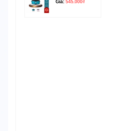
Giá:
545.000₫