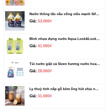
Nước thông tắc cầu cống siêu mạnh Sifa 1.4kg
Giá:
53.000₫
Bình nhựa đựng nước Aqua Lock&Lock 2.1L
Giá:
41.000₫
Túi nước giặt xả Sizen hương nước hoa 500 ml
Giá:
28.000₫
Ly thuỷ tinh nắp gỗ kèm ống hút chịu nhiệt 500ml
Giá:
31.000₫