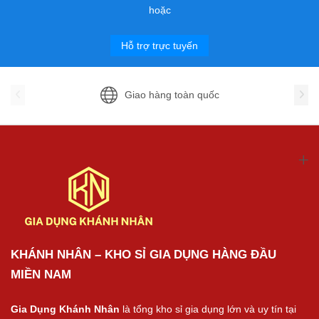
hoặc
Hỗ trợ trực tuyến
Giao hàng toàn quốc
KHÁNH NHÂN – KHO SỈ GIA DỤNG HÀNG ĐẦU
MIỀN NAM
Gia Dụng Khánh Nhân
là tổng kho sỉ gia dụng lớn và uy tín tại