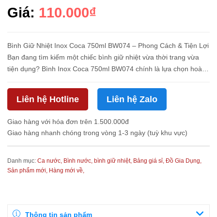
Giá:
110.000₫
Bình Giữ Nhiệt Inox Coca 750ml BW074 – Phong Cách & Tiện Lợi
Bạn đang tìm kiếm một chiếc bình giữ nhiệt vừa thời trang vừa
tiện dụng? Bình Inox Coca 750ml BW074 chính là lựa chọn hoàn
hảo! Với thiết kế lấy cảm hứng từ thương hiệu Coca-Cola nổi...
Liên hệ Hotline
Liên hệ Zalo
Giao hàng với hóa đơn trên 1.500.000đ
Giao hàng nhanh chóng trong vòng 1-3 ngày (tuỳ khu vực)
Danh mục:
Ca nước, Bình nước, bình giữ nhiệt,
Bảng giá sỉ,
Đồ Gia Dụng,
Sản phẩm mới,
Hàng mới về,
Thông tin sản phẩm