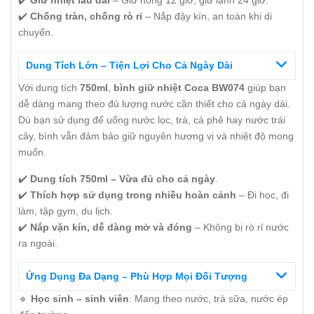
✔️
Giữ nhiệt lâu dài
– Giữ nóng 12 giờ, giữ lạnh 24 giờ.
✔️
Chống tràn, chống rò rỉ
– Nắp đậy kín, an toàn khi di
chuyển.
Dung Tích Lớn – Tiện Lợi Cho Cả Ngày Dài
Với dung tích
750ml
,
bình giữ nhiệt Coca BW074
giúp bạn
dễ dàng mang theo đủ lượng nước cần thiết cho cả ngày dài.
Dù bạn sử dụng để uống nước lọc, trà, cà phê hay nước trái
cây, bình vẫn đảm bảo giữ nguyên hương vị và nhiệt độ mong
muốn.
✔️
Dung tích 750ml – Vừa đủ cho cả ngày
.
✔️
Thích hợp sử dụng trong nhiều hoàn cảnh
– Đi học, đi
làm, tập gym, du lịch.
✔️
Nắp vặn kín, dễ dàng mở và đóng
– Không bị rò rỉ nước
ra ngoài.
Ứng Dụng Đa Dạng – Phù Hợp Mọi Đối Tượng
🔹
Học sinh – sinh viên
: Mang theo nước, trà sữa, nước ép