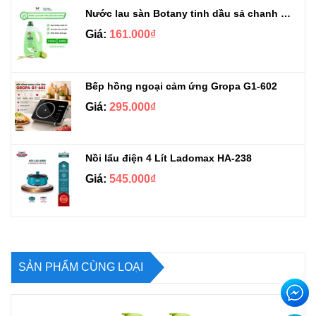
Nước lau sàn Botany tinh dầu sả chanh chai 3.9kg
Giá:
161.000₫
Bếp hồng ngoại cảm ứng Gropa G1-602
Giá:
295.000₫
Nồi lẩu điện 4 Lít Ladomax HA-238
Giá:
545.000₫
SẢN PHẨM CÙNG LOẠI