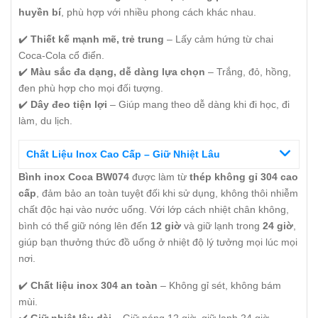
huyền bí
, phù hợp với nhiều phong cách khác nhau.
✔️
Thiết kế mạnh mẽ, trẻ trung
– Lấy cảm hứng từ chai
Coca-Cola cổ điển.
✔️
Màu sắc đa dạng, dễ dàng lựa chọn
– Trắng, đỏ, hồng,
đen phù hợp cho mọi đối tượng.
✔️
Dây đeo tiện lợi
– Giúp mang theo dễ dàng khi đi học, đi
làm, du lịch.
Chất Liệu Inox Cao Cấp – Giữ Nhiệt Lâu
Bình inox Coca BW074
được làm từ
thép không gỉ 304 cao
cấp
, đảm bảo an toàn tuyệt đối khi sử dụng, không thôi nhiễm
chất độc hại vào nước uống. Với lớp cách nhiệt chân không,
bình có thể giữ nóng lên đến
12 giờ
và giữ lạnh trong
24 giờ
,
giúp bạn thưởng thức đồ uống ở nhiệt độ lý tưởng mọi lúc mọi
nơi.
✔️
Chất liệu inox 304 an toàn
– Không gỉ sét, không bám
mùi.