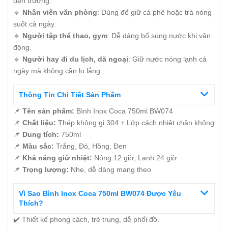
đến trường.
🔹
Nhân viên văn phòng
: Dùng để giữ cà phê hoặc trà nóng
suốt cả ngày.
🔹
Người tập thể thao, gym
: Dễ dàng bổ sung nước khi vận
động.
🔹
Người hay đi du lịch, dã ngoại
: Giữ nước nóng lạnh cả
ngày mà không cần lo lắng.
Thông Tin Chi Tiết Sản Phẩm
📌
Tên sản phẩm:
Bình Inox Coca 750ml BW074
📌
Chất liệu:
Thép không gỉ 304 + Lớp cách nhiệt chân không
📌
Dung tích:
750ml
📌
Màu sắc:
Trắng, Đỏ, Hồng, Đen
📌
Khả năng giữ nhiệt:
Nóng 12 giờ, Lạnh 24 giờ
📌
Trọng lượng:
Nhẹ, dễ dàng mang theo
Vì Sao Bình Inox Coca 750ml BW074 Được Yêu
Thích?
✔️ Thiết kế phong cách, trẻ trung, dễ phối đồ.