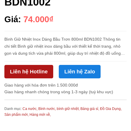
BDN1002
Giá:
74.000₫
Bình Giữ Nhiệt Inox Dáng Bầu Trơn 800ml BDN1002 Thông tin
chi tiết Bình giữ nhiệt inox dáng bầu với thiết kế thời trang, nhỏ
gọn và dung tích vừa phải 800ml, giúp duy trì nhiệt độ đồ uống
nóng hoặc lạnh trong nhiều giờ. Sản phẩm được làm từ chất l...
Liên hệ Hotline
Liên hệ Zalo
Giao hàng với hóa đơn trên 1.500.000đ
Giao hàng nhanh chóng trong vòng 1-3 ngày (tuỳ khu vực)
Danh mục:
Ca nước, Bình nước, bình giữ nhiệt,
Bảng giá sỉ,
Đồ Gia Dụng,
Sản phẩm mới,
Hàng mới về,