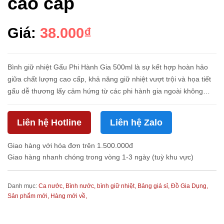
cao cấp
Giá:
38.000₫
Bình giữ nhiệt Gấu Phi Hành Gia 500ml là sự kết hợp hoàn hảo
giữa chất lượng cao cấp, khả năng giữ nhiệt vượt trội và họa tiết
gấu dễ thương lấy cảm hứng từ các phi hành gia ngoài không
gian. Với dung tích 500ml, bình có thể đồng hành cùng bạn tro...
Liên hệ Hotline
Liên hệ Zalo
Giao hàng với hóa đơn trên 1.500.000đ
Giao hàng nhanh chóng trong vòng 1-3 ngày (tuỳ khu vực)
Danh mục:
Ca nước, Bình nước, bình giữ nhiệt,
Bảng giá sỉ,
Đồ Gia Dụng,
Sản phẩm mới,
Hàng mới về,