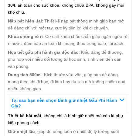
304
, an toàn cho sức khỏe, không chứa BPA, không gây mùi
khó chịu.
Nắp bật hiện đại
: Thiết kế nắp bật thông minh giúp bạn mở
dễ dàng chỉ với một tay, cực kỳ tiện lợi khi di chuyển.
Khóa chống rò rỉ
: Cơ chế khóa chắc chắn giúp ngăn ngừa rò
rỉ nước, đảm bảo an toàn khi mang theo trong balo, túi xách.
Họa tiết gấu phi hành gia độc đáo
: Kiểu dáng dễ thương,
phù hợp với nhiều đối tượng từ học sinh, sinh viên đến dân
văn phòng.
Dung tích 500ml
: Kích thước vừa vặn, giúp bạn dễ dàng
mang theo khi đi học, đi làm hay du lịch mà không chiếm quá
nhiều không gian.
Tại sao bạn nên chọn Bình giữ nhiệt Gấu Phi Hành
Gia?
Thiết kế bắt mắt
, không chỉ là bình giữ nhiệt mà còn là phụ
kiện phong cách.
Giữ nhiệt lâu
, giúp đồ uống luôn ở nhiệt độ lý tưởng suốt