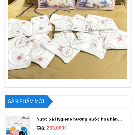
SẢN PHẨM MỚI
Nước xả Hygiene hương nước hoa hàng chuẩn Thái can 3L3
Giá:
233.000₫