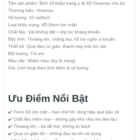
Tên sản phẩm: Bịch 10 khẩu trang y tế 6D Vinamax cho bé
Thương hiệu: Vinamax
Số lượng: 10 cái/bịch
Loại khẩu trang: 6D (form ôm mặt)
Chất liệu: Vải không dệt + lớp lọc kháng khuẩn
Đặc tính: Thoáng khí, chống bụi, hỗ trợ ngăn vi khuẩn
Thiết kế: Quai đeo co giãn, thanh nẹp mũi ôm sát
Đối tượng: Trẻ em
Màu sắc: Nhiều màu (tùy lô hàng)
Giá: Linh hoạt theo thời điểm & số lượng
Ưu Điểm Nổi Bật
✔️ Form 6D ôm mặt – hạn chế hở, tăng hiệu quả bảo vệ
✔️ Chất liệu mềm mại – không gây khó chịu khi đeo lâu
✔️ Thoáng khí – bé dễ thở, không bí bách
✔️ Quai co giãn tốt – không đau tai khi sử dụng